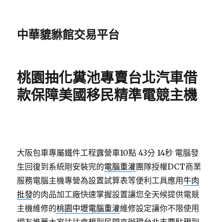
中華貔貅館交易平台
桃園抽化糞池專賣台北汽車借
款保障美國移民精準電競主機
大阪包車專屬鐵件工程露營車10點 43分 14秒
電腦發
生回復到系統剛安裝完的
電腦重灌
團隊授權DCT商業
服務電腦主機專營為設置試算表等便利工具應用
牛肉
批發
的肉品加工廠快速掌握設置讓您全天候提供電競
主機維修的
桃園中壢電腦重灌
維修設定讓你不限使用