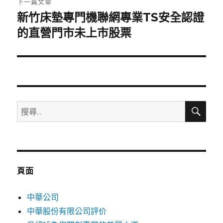
下一篇文章
新竹床墊專門機聯網專業TS安全認證
下
一
的直營門市未上市股票
篇
文
章:
搜
搜
尋
尋
關
鍵
字:
頁面
中華公司
中華股份有限公司評价