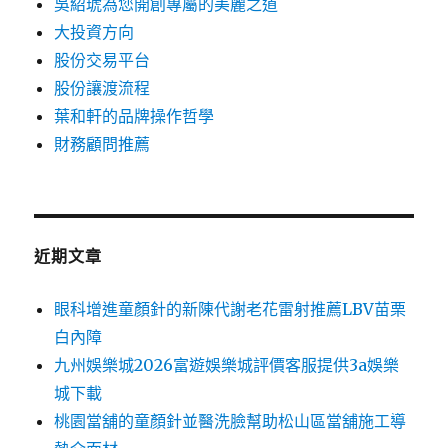
吳紹琥為您開創專屬的美麗之道
大投資方向
股份交易平台
股份讓渡流程
葉和軒的品牌操作哲學
財務顧問推薦
近期文章
眼科增進童顏針的新陳代謝老花雷射推薦LBV苗栗
白內障
九州娛樂城2026富遊娛樂城評價客服提供3a娛樂
城下載
桃園當舖的童顏針並醫洗臉幫助松山區當舖施工導