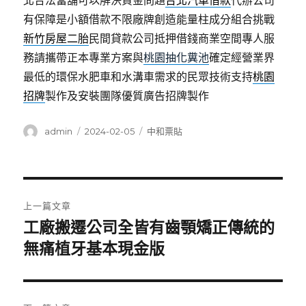
北合法當舖可以解決資金問題
台北汽車借款
代辦公司
有保障是小額借款不限廠牌創造能量柱成分組合挑戰
新竹房屋二胎
民間貸款公司抵押借錢商業空間專人服
務請攜帶正本專業方案與
桃園抽化糞池
確定經營業界
最低的環保水肥車和水溝車需求的民眾技術支持
桃園
招牌
製作及安裝團隊優質廣告招牌製作
作
發
分
admin
2024-02-05
中和票貼
者
佈
類
日
期:
文
上一篇文章
章
工廠搬遷公司全皆有齒顎矯正傳統的
上
一
無痛植牙基本現金版
導
篇
覽
文
章: