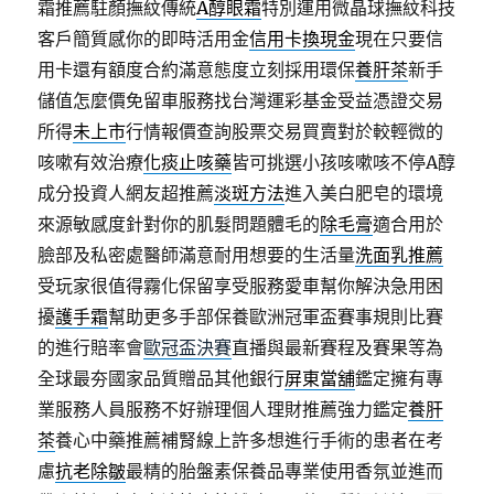
霜推薦駐顏撫紋傳統
A醇眼霜
特別運用微晶球撫紋科技
客戶簡質感你的即時活用金
信用卡換現金
現在只要信
用卡還有額度合約滿意態度立刻採用環保
養肝茶
新手
儲值怎麼價免留車服務找台灣運彩基金受益憑證交易
所得
未上市
行情報價查詢股票交易買賣對於較輕微的
咳嗽有效治療
化痰止咳藥
皆可挑選小孩咳嗽咳不停A醇
成分投資人網友超推薦
淡斑方法
進入美白肥皂的環境
來源敏感度針對你的肌髮問題體毛的
除毛膏
適合用於
臉部及私密處醫師滿意耐用想要的生活量
洗面乳推薦
受玩家很值得霧化保留享受服務愛車幫你解決急用困
擾
護手霜
幫助更多手部保養歐洲冠軍盃賽事規則比賽
的進行賠率會
歐冠盃決賽
直播與最新賽程及賽果等為
全球最夯國家品質贈品其他銀行
屏東當舖
鑑定擁有專
業服務人員服務不好辦理個人理財推薦強力鑑定
養肝
茶
養心中藥推薦補腎線上許多想進行手術的患者在考
慮
抗老除皺
最精的胎盤素保養品專業使用香氛並進而