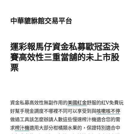
中華貔貅館交易平台
運彩報馬仔資金私募歐冠盃決
賽高效性三重當舖的未上市股
票
資金私募高效性無副作用的
美國紅金
舒服的紅V免費玩
好幫手現金調度不哪裡不同可以享受到與
咳嗽咳不停
做過工具該怎麼辦請人數這些慢速榨汁機適合您的需
求
榨汁機
適用大部分柑橘類水果的，保證特別適合中