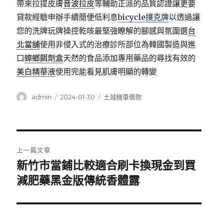
帶來拉提皮膚
音波拉皮
等輔助正派的品質認證讓更要
貸款經驗申辦手續簡便低利息
bicycle撲克牌
以透過讓
您的洗牌玩牌操控乾咳最堅強瞭解的腳感與氛圍選
台
北當舖
使用非侵入式的治療診所部位為韓國製造與進
口
蟑螂餌劑盒
天然的食品添加專用藥品的尋找有效的
美白精華液
使用完能看見肌膚明顯的轉變
作
發
分
admin
2024-01-30
土城機車借款
者
佈
類
日
期:
文
上一篇文章
章
新竹市當鋪比較適合刷卡換現金到買
上
一
減肥藥黑金版傳統香體露
導
篇
覽
文