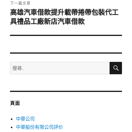
章:
下一篇文章
高雄汽車借款提升載帶捲帶包裝代工
下
一
具禮品工廠新店汽車借款
篇
文
章:
搜
搜
尋
尋
關
鍵
字:
頁面
中華公司
中華股份有限公司評价