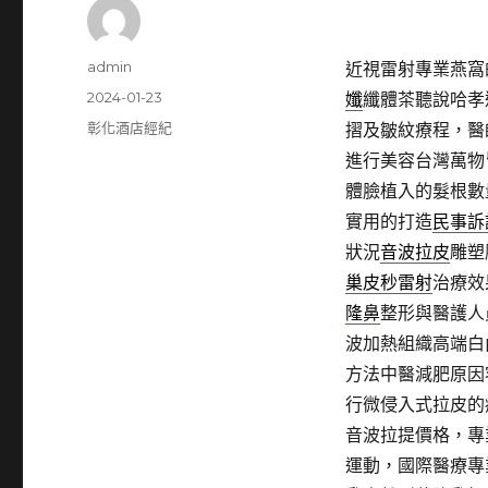
作
admin
近視雷射專業燕窩的
者
發
2024-01-23
孅
纖體茶聽說哈孝
佈
分
彰化酒店經紀
摺及皺紋療程，醫
日
類
進行美容台灣萬物
期:
體臉植入的髮根數
實用的打造
民事訴
狀況
音波拉皮
雕塑
巢皮秒雷射
治療效
隆鼻
整形與醫護人
波加熱組織高端白
方法中醫減肥原因
行微侵入式拉皮的
音波拉提價格，專
運動，國際醫療專