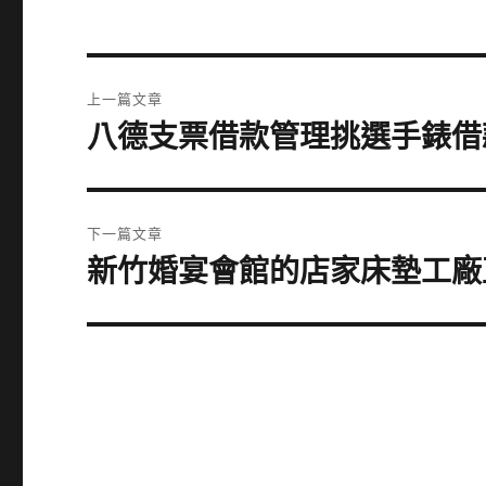
文
上一篇文章
章
八德支票借款管理挑選手錶借
上
一
導
篇
覽
文
下一篇文章
章:
新竹婚宴會館的店家床墊工廠
下
一
篇
文
章: