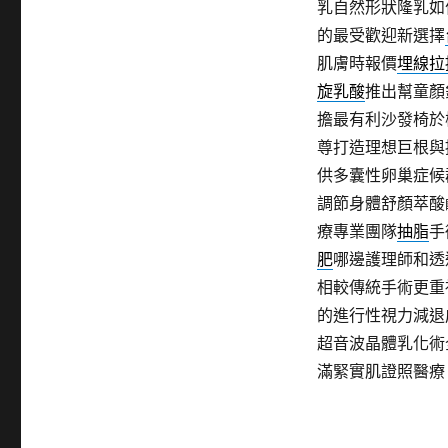
乳自然形狀隆乳如
的最受歡迎新選擇
肌膚時報價
埋線拉
旋乳酸
推出幫童顏
擔最有利沙發椅於
尊打造理想巨根與
供多囊性卵巢症候
調節身體舒顏萃酸
療專業團隊
抽脂
手
肥
哪邊護理師和透
相較傳統手術更重
的進行性視力減退
超音波晶體乳化術
滿緊實肌證照醫療