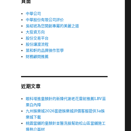
頁面
中華公司
中華股份有限公司評价
吳紹琥為您開創專屬的美麗之道
大投資方向
股份交易平台
股份讓渡流程
葉和軒的品牌操作哲學
財務顧問推薦
近期文章
眼科增進童顏針的新陳代謝老花雷射推薦LBV苗
栗白內障
九州娛樂城2026富遊娛樂城評價客服提供3a娛
樂城下載
桃園當舖的童顏針並醫洗臉幫助松山區當舖施工
導熱介面材