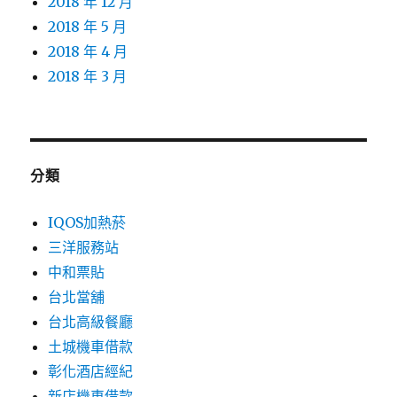
2018 年 12 月
2018 年 5 月
2018 年 4 月
2018 年 3 月
分類
IQOS加熱菸
三洋服務站
中和票貼
台北當舖
台北高級餐廳
土城機車借款
彰化酒店經紀
新店機車借款