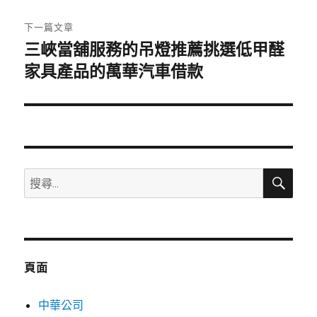
文
章:
下一篇文章
三峽當舖服務的吊燈推薦挑選低甲醛
下
一
家具產品的萬華汽車借款
篇
文
章:
搜
搜
尋
尋
關
鍵
字:
頁面
中華公司