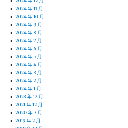
2024 年 12 月
2024 年 11 月
2024 年 10 月
2024 年 9 月
2024 年 8 月
2024 年 7 月
2024 年 6 月
2024 年 5 月
2024 年 4 月
2024 年 3 月
2024 年 2 月
2024 年 1 月
2023 年 12 月
2021 年 12 月
2020 年 7 月
2019 年 2 月