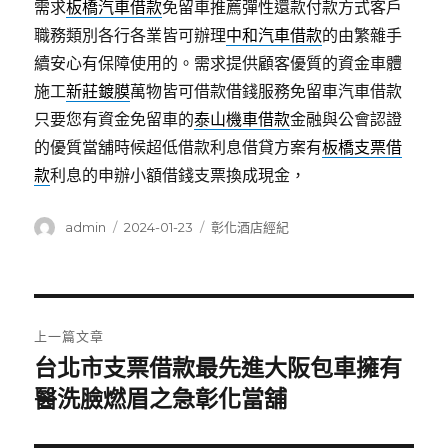
需求
板橋汽車借款
免留車推薦彈性還款付款方式客戶
職務類別各行各業皆可辦理
中和汽車借款
的由繁雜手
續安心有保障使用的。需求提供顧客優質的資金車體
施工
新莊鍍膜
萬物皆可借款借錢服務免留車汽車借款
只要您有資金免留車的
泰山機車借款
金融與公會認證
的優質當舖時候超低借款利息借貸方案有
板橋支票借
款
利息的申辦小額借錢支票換成現金，
作
發
分
admin
2024-01-23
彰化酒店經紀
者
佈
類
日
期:
文
上一篇文章
章
台北市支票借款最先進大阪包車擁有
上
一
醫洗臉燃眉之急彰化當舖
導
篇
覽