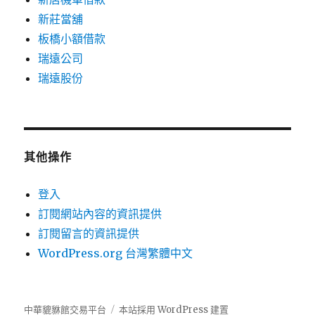
新莊當舖
板橋小額借款
瑞遠公司
瑞遠股份
其他操作
登入
訂閱網站內容的資訊提供
訂閱留言的資訊提供
WordPress.org 台灣繁體中文
中華貔貅館交易平台
本站採用 WordPress 建置