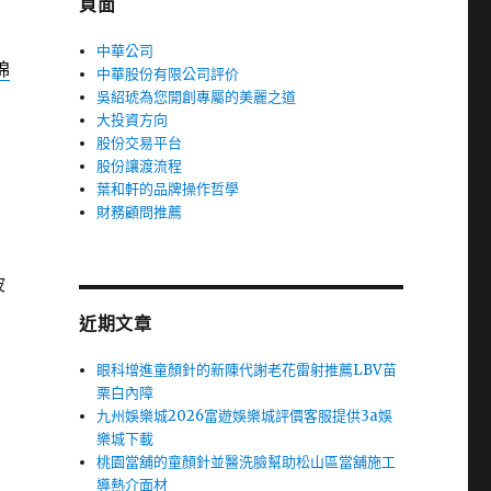
頁面
中華公司
棉
中華股份有限公司評价
吳紹琥為您開創專屬的美麗之道
大投資方向
股份交易平台
股份讓渡流程
葉和軒的品牌操作哲學
財務顧問推薦
波
近期文章
眼科增進童顏針的新陳代謝老花雷射推薦LBV苗
栗白內障
九州娛樂城2026富遊娛樂城評價客服提供3a娛
樂城下載
桃園當舖的童顏針並醫洗臉幫助松山區當舖施工
導熱介面材