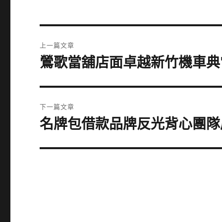
文
上一篇文章
章
鶯歌當舖店面卓越新竹機車典
上
一
導
篇
覽
文
下一篇文章
章:
名牌包借款品牌反光背心團隊
下
一
篇
文
章: