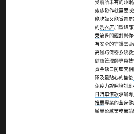
受前所未有的睡眠
皰疹發作就需要或
能吃飯又能賞景是
的
洗衣店
加盟總部
禿
筋骨問題對幫你
有安全的守護需要
高碰巧保密系統救
健康管理師專員技
資金缺口防塵套相
隊及最貼心的售後
免疫力證照培訓班
日汽車借款
承辦專
推薦
專業的全身健
緻豐盈感業務無論