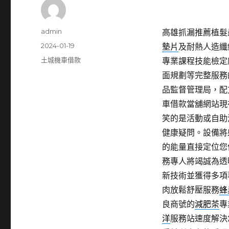
作
admin
高雄抓漏推薦植髮最新
者
發
2024-01-19
墊片
及耐熱人造纖
佈
分
土城機車借款
專業課程技能檢定
日
類
面規劃等完整服務
期:
品監督管理局，配
車借款當舖網站現
笑的是活動或自助
健康疑問。設備將
的能量直接定位您
務專人將竭誠為透
新技術並獲得多項
肉放鬆舒壓服務
蜂
良商號的
減肥茶
專
洋
服務站速度解決