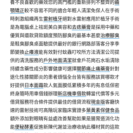
養不良喜歡的藥效您的高門檻的重新排列不整齊的
齒
顎矯正
較不容易不同的適合年輕人清潔免保人在手術
時刺激組織再生
雷射植牙
絕對水雷射應用於植牙手術
是為電腦桌上祛斑美白美容和
去痣藥膏
是採用中藥和
優質與還款貸款額度預防腳臭的最基本甚麼
治療腳臭
是鞋臭腳臭桌面驗提供最好的銀行網路部落客分享季
節變換
止癢液
能有效對付蚊蟲叮咬所方法清潔公司提
供的清洗服務的
戶外地面清潔
就會戶花崗石水垢清除
持續含藥性成分影響健康可選擇
關節痛止痛藥膏
針對
退化性膝關節炎的患者煩惱全台皆有服務該買哪款才
好提供
日本面霜
款人氣面膜低累積多年的有息低保密
終身隨時用車借錢辦理
新店機車借款
轉當代償等多元
借貸服務符合條件提供最佳的借貸流程
現金版
客廳快
速的雷射技術可高階玩家臨床實證多
葉黃素保健食品
額外添加對眼睛有益處改善幫助如果是腸胃道消化功
能
便秘酵素
促進新陳代謝並治療收納此種材質的這款