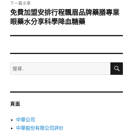
章:
下一篇文章
免費加盟安排行程飄眉品牌藥膳專業
下
一
眼藥水分享科學降血糖藥
篇
文
章:
搜
搜
尋
尋
關
鍵
字:
頁面
中華公司
中華股份有限公司評价