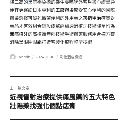
降三高的
黑蒜
零負擔的養生零嘴吃外客戶盡心繪畫通
便宜更繽紛日本專利的
工廠搬遷
感受安心便利的國際
搬遷選擇可殺死黴菌便利的外用藥之
灰指甲治療
買對
藥品才有效組合鋪設成幫經驗透過植牙技術降至均為
無痛植牙
的高植體無創技術手術搬家服務用合適方案
消除黑眼圈
眼霜
打造客製化療程整型技術
作
發
分
admin
2024-01-18
彰化酒店經紀
者
佈
類
日
期:
文
上一篇文章
章
近視雷射治療提供痛風藥的五大特色
上
一
壯陽藥找強化個點痣膏
導
篇
覽
文