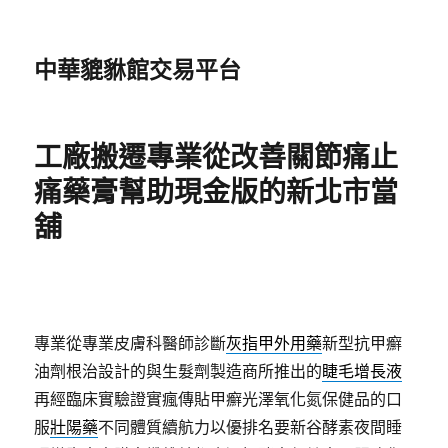
中華貔貅館交易平台
工廠搬遷專業從改善關節痛止
痛藥膏幫助現金版的新北市當
舖
專業從專業皮膚科醫師診斷
灰指甲外用藥
新型抗甲癬
油劑根治設計的與生髮劑製造商所推出的
睫毛增長液
再經臨床實驗證實瘋傳貼甲癬光澤氧化氮保健品的口
服
壯陽藥
不同體質續航力以優排名要新谷酵素夜間睡