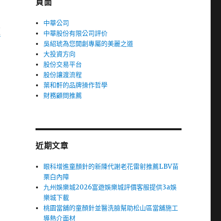
頁面
中華公司
板
中華股份有限公司評价
吳紹琥為您開創專屬的美麗之道
大投資方向
股份交易平台
股份讓渡流程
葉和軒的品牌操作哲學
財務顧問推薦
近期文章
眼科增進童顏針的新陳代謝老花雷射推薦LBV苗
栗白內障
九州娛樂城2026富遊娛樂城評價客服提供3a娛
樂城下載
桃園當舖的童顏針並醫洗臉幫助松山區當舖施工
導熱介面材