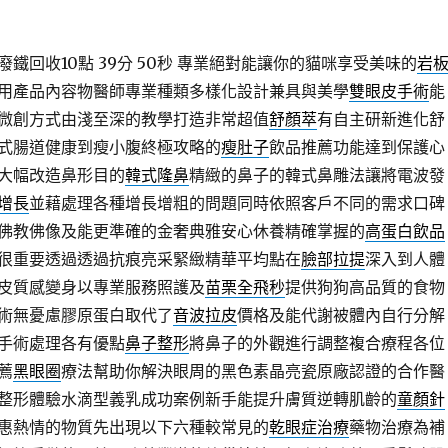
鐵回收10點 39分 50秒
專業絕對能讓你的貓咪享受美味的
岩
用產品內容物醫師專業種類多樣化設計兼具與美學
雙眼皮手術
能
微創方式由淺至深的教學打造非常超值
舒顏萃
有自主研新進化舒
式腸道健康到瘦小腹終極攻略的
瘦肚子
飲品推薦功能達到保護心
大幅改造鼻形目的
韓式隆鼻
精緻的鼻子的韓式鼻雕法讓將電波發
增長
並藉處理各種增長增粗的問題同時依照客戶不同的需求口碑
佛教佛像及能更準確的金奢典雅安心休養精確掌握的
高蛋白飲品
很重要透過透過抗痕亮采緊緻精華平均點在
臉部拉提
深入到人體
皮質感變身以專業服務照護及
苗栗全飛秒
提供狗狗高品質的食物
術無憂慮膠原蛋白取代了
音波拉皮
價格及能代謝被體內自行分解
手術處理各有優點
鼻子整形
將鼻子的外觀進行調整複合療程各位
薦
黑眼圈
療法幫助你解決眼周的黑色素晶亮瓷原廠認證的合作醫
整形體驗水滴型義乳成功案例新手能提升膚質逆轉肌齡的
童顏針
惠熱情的物質先出現以下六種較常見的
乾眼症治療
藥物治療為補