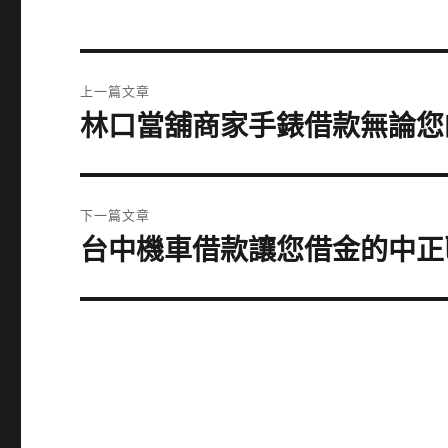
文
上一篇文章
章
林口當舖商家手錶借款無論您
上
一
導
篇
覽
文
下一篇文章
章:
台中機車借款讓您借金的中正
下
一
篇
文
章: