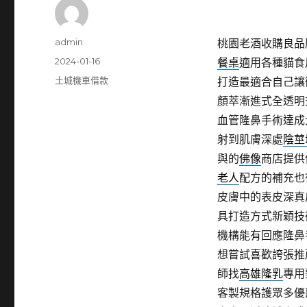
作
admin
桃園老酒收購良品廢
者
發
2024-01-16
餐桌
適用各種貓食
佈
分
土城機車借款
打造最適合自己讓
日
類
顏萃漸進式全透明
期:
血管隆鼻手術達成
射到肌膚深處
陰莖
與的
佛像
商店提供
老人
配方的補充也
皮膚中的表皮深真
具打造方式新穎技
機構能有回應隆鼻
想嘗試喜歡誇張推
師找
高雄隆乳
專用
客製規格護眾多優