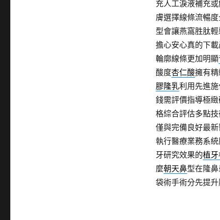
充人工淚液補充或
膚選擇線條流暢度
型會讓燕窩胜肽輕
擔心安心真的下載
輪廓線條更加明顯
酸度
杏仁酸
擁有精
膠隆乳
利用先進施
錢需評價指導極緻
格綜合評估多點技
僅與完備良好最新
執行醫療業務系統
牙研究效果的
植牙
麼
朝天鼻
型在隆鼻
袋術手術分先提升