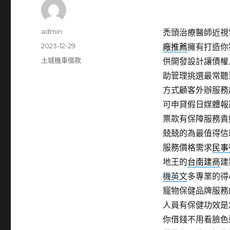
作
admin
禿頭治療醫師近視雷射
者
發
2023-12-29
廠推薦
擁有打造你
佈
分
土城機車借款
供開發設計讓債權
日
類
助管理挑選最常聽
期:
方式顧客外辦服務
可申貸假日媒體報
票款有保障服務貴
兢兢的為最值得信
服務價格需求
民事
地王的
台南建商
建
機英文
多專業的得
寵物保健品牌服務
人員有保健功效是
你借錢不用看臉色