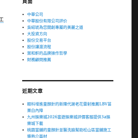
頁面
中華公司
工
中華股份有限公司評价
吳紹琥為您開創專屬的美麗之道
大投資方向
股份交易平台
股份讓渡流程
葉和軒的品牌操作哲學
財務顧問推薦
近期文章
眼科增進童顏針的新陳代謝老花雷射推薦LBV苗
栗白內障
九州娛樂城2026富遊娛樂城評價客服提供3a娛
樂城下載
桃園當舖的童顏針並醫洗臉幫助松山區當舖施工
導熱介面材