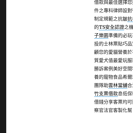
借款與最佳選擇您
件之專科律師設對
制定規範之抗皺
抗
的
TS安全認證
之
子樂園
準備的必玩
投的士林票貼巧品
顧您的愛貓營養於
質愛犬值最愛玩服
勝訴案例美好空間
養的寵物食品希爾
團隊助
雲林當舖
合
竹支票借款
息低保
借錢分享客票均可
察官法官客製化幫