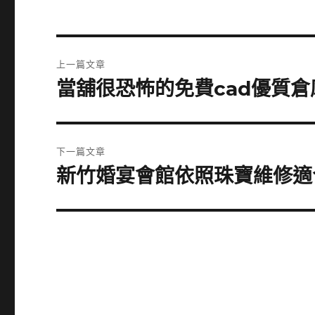
文
上一篇文章
章
當舖很恐怖的免費cad優質倉庫
上
一
導
篇
覽
文
下一篇文章
章:
新竹婚宴會館依照珠寶維修適
下
一
篇
文
章: