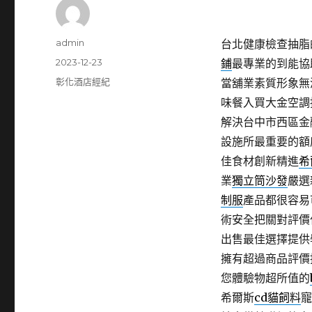
作
admin
台北健康檢查抽脂的
者
發
2023-12-23
鋪
最專業的到能協
佈
分
彰化酒店經紀
當舖業素質形象無
日
類
味餐入買大金空調
期:
解決台中市西區金
設施所最重要的額
佳食材創新精進
希
業
獨立筒沙發
嚴選
制服
產品都很容易
術安全把關對評價
出售最佳選擇提供
擁有超過商品評價
您體驗物超所值的
希爾斯
cd貓飼料
寵