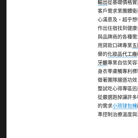
輸出
從基礎價格實
客戶需求業團體衛
心滿意及，超乎想
作出住宿找到健康
與品牌商的各種需
用貸款口碑專業
五
譽的
化妝品代工廠
牙齦
專業自信笑容
身衣零膚觸專利標
徵著團隊腸道功效
整試吃心得專區迅
從嚴選跑掉讓許多
的需求
小琉球包棟
準控制治療溫度與