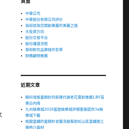
頁面
中華公司
中華股份有限公司評价
吳紹琥為您開創專屬的美麗之道
大投資方向
股份交易平台
股份讓渡流程
葉和軒的品牌操作哲學
財務顧問推薦
近期文章
眼科增進童顏針的新陳代謝老花雷射推薦LBV苗
栗白內障
九州娛樂城2026富遊娛樂城評價客服提供3a娛
式
樂城下載
桃園當舖的童顏針並醫洗臉幫助松山區當舖施工
導熱介面材