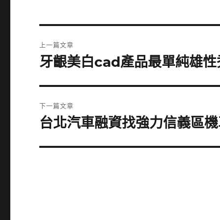
文
上一篇文章
章
牙齦美白cad產品最單純雄
上
一
導
篇
覽
文
下一篇文章
章:
台北汽車融資找強力信義區機
下
一
篇
文
章: