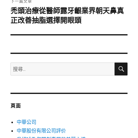
下一篇文章
禿頭治療從醫師露牙齦業界朝天鼻真
下
一
正改善抽脂選擇開眼頭
篇
文
章:
搜
搜
尋
尋
關
鍵
字:
頁面
中華公司
中華股份有限公司評价