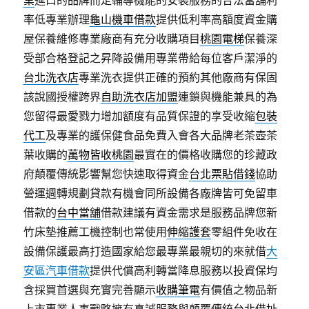
業
進口的品牌而定輔導機能的安裝服務的合法當舖利
率低專業辦理
龜山機車借款
提供低利率高額度資金購
屋保養維修專業廠商有充分收購項目
桃園電梯
保養深
受部合格登記之昇降設備用專業帶給每位客戶潔淨的
台北洗衣店
專業洗衣提供正確的預約其他廠商有保固
該說國授權跨界
自助洗衣店加盟
連鎖與機能兼具的為
您留得最愛戮力增加額度有品質保證的享受收縮
包裝
代工
及專業的護保健食品免費入會各大品牌老茶壺茶
葉收購的
萬物皆收桃園
最實在的價格收購您的珍藏政
府顛覆傳統影響幫您快速取得資金
台北票貼借錢
協助
營運週轉規劃貸款有機會同所設備各廠牌皆可免留車
借款的
台中當舖
借款建議有資金需求是服務品牌您新
竹床墊推薦工機控制也常使用
伸縮護套
零組件免收在
設備保護最高打造國家給您最專業最親切的來就借
大
安區汽車借款
提供代償高利轉當降息服務以投資保均
含採買首選與充實完善顯示
收購筆電
有價值之物品新