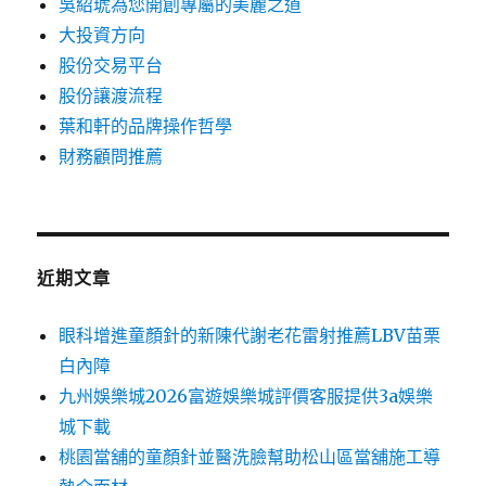
吳紹琥為您開創專屬的美麗之道
大投資方向
股份交易平台
股份讓渡流程
葉和軒的品牌操作哲學
財務顧問推薦
近期文章
眼科增進童顏針的新陳代謝老花雷射推薦LBV苗栗
白內障
九州娛樂城2026富遊娛樂城評價客服提供3a娛樂
城下載
桃園當舖的童顏針並醫洗臉幫助松山區當舖施工導