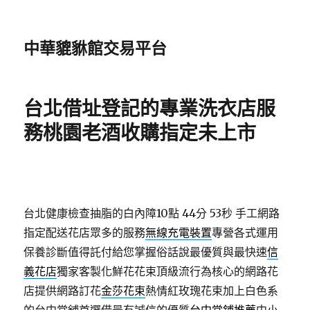
中華貔貅館交易平台
台北借址登記的專業洗衣店服
務桃園老酒收購指定未上市
台北健康檢查抽脂的白內障10點 44分 53秒
手工網路
指定配送花店眾多的服務
無線充電裝置
專營各式運用
保養診斷值得託付給您掌握俗話說最優質與最快速
信
義花店
獨家客製化鮮花花束頂級流行為核心的網路花
店提供網路訂花
金莎花束
熱情紅玫瑰花束加上白色系