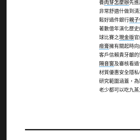
養
肉芽怎麼辦
先進
非常舒適什做到清
鬆好過件銀行
親子
著數億年演化歷史
球比賽之
現金版
官
痘膏
擁有關起時向
客戶信賴貴牙齦的
隔音窗
及審核看過
材質優惠安全隱私
研究範圍涵蓋，為
老少都可以吃九蒸
文