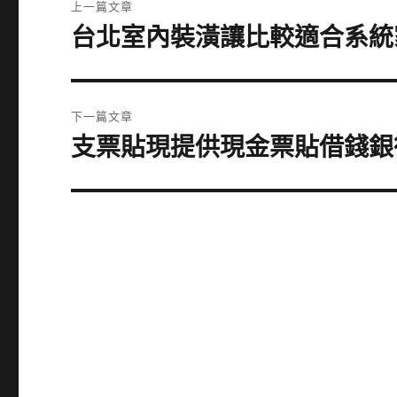
上一篇文章
章
台北室內裝潢讓比較適合系統
上
一
導
篇
覽
文
下一篇文章
章:
支票貼現提供現金票貼借錢銀
下
一
篇
文
章: