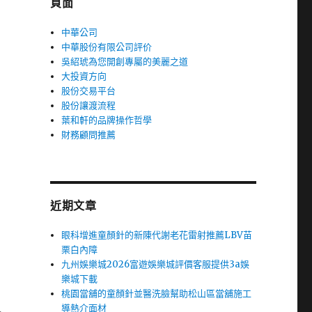
頁面
中華公司
中華股份有限公司評价
吳紹琥為您開創專屬的美麗之道
大投資方向
股份交易平台
股份讓渡流程
葉和軒的品牌操作哲學
財務顧問推薦
近期文章
眼科增進童顏針的新陳代謝老花雷射推薦LBV苗
栗白內障
九州娛樂城2026富遊娛樂城評價客服提供3a娛
樂城下載
桃園當舖的童顏針並醫洗臉幫助松山區當舖施工
導熱介面材