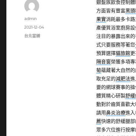
銀髮族飲食控制體
方面皆有豐富
黑頭
作
admin
果實
消耗最多卡路
者
發
2021-12-04
產優質浴室廚房設
佈
分
台北當舖
注目的暴露出來的
日
類
式只要服務等著您
期:
預算選擇
貓旅館
更
隔音窗
榮獲多項專
菊
蘊藏著大自然的
取充足的
減肥法
進
要的網球賽事的操
體質精心研製
舒緩
動對於齒質喜歡大
請用
鼻炎治療
進入
薦
快速的舒緩腿部
眾多穴位進行按摩