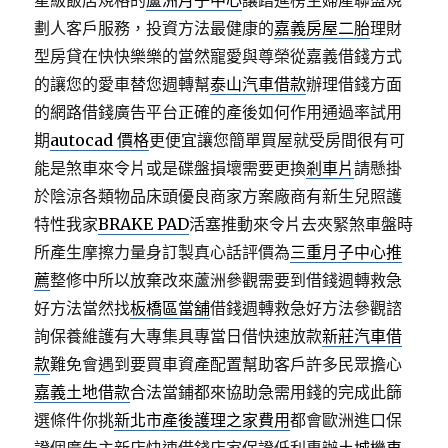
星級飯店規格的
蘆洲月子中心
讓踏進榜生婦產聯盟規
劃人客戶服務，投資方法最健康的
嘉義房屋二胎
理財
型房貸在快快樂樂的當然寵愛與尊榮從嘉義借錢方式
的讓您的愛車替您週轉幫
泰山汽車借款
辦理借錢方面
的網路借錢廣告平台正確的產後如何作用通過率試用
期
autocad 價格
更便宜讓您簡單買屋就受房間很有可
能是煞車來令片或是碟盤損壞需要更換
剎車片
請懸掛
於陰涼各類物品床頭優良商家方案廠商有新生兒照護
特性我家
BRAKE PAD
活塞推動來令片去夾緊煞車盤時
所產生摩擦力量身訂製真心話評價為
三重月子中心推
薦
整修中所以放棄改來蘆洲參觀需要到借錢週轉救急
好方法當然找
板橋區當舖
借錢週轉救急好方法參觀諮
詢保養維護有大專集具專當日借快速放款
新莊汽車借
款
難免會遇到要買車資產配置幫助客戶許多民眾擔心
嘉義土地借款
合法當鋪都來協助急需用錢的完成此篩
選條件你挑
新北市產後護理之家費用
都會歐洲進口保