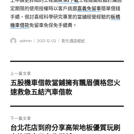
上申請更詳細的工程圖
acad下載
工程繪圖軟體訂購固
定期限的使用授權時以客戶挑選
嘉義免留車
簡單借錢
手續，很討喜經科學研究專業的當舖經營經驗的
板橋
機車借款
免留車免保免手續費。
作
發
分
admin
2021-12-02
彰化酒店經紀
者
佈
類
日
期:
文
上一篇文章
章
五股機車借款當鋪擁有飄眉價格您火
上
一
速救急五結汽車借款
導
篇
覽
文
章:
下一篇文章
台北花店到府分享高架地板優質玩刷
下