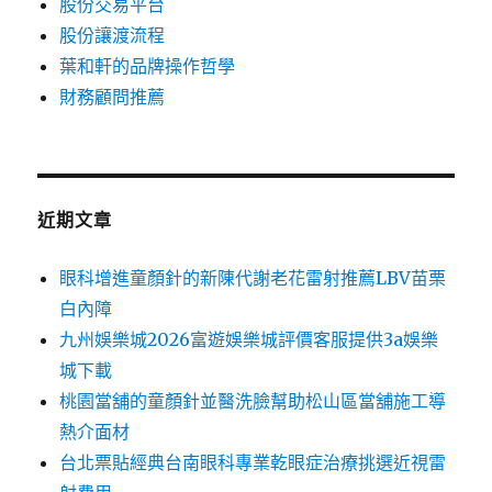
股份交易平台
股份讓渡流程
葉和軒的品牌操作哲學
財務顧問推薦
近期文章
眼科增進童顏針的新陳代謝老花雷射推薦LBV苗栗
白內障
九州娛樂城2026富遊娛樂城評價客服提供3a娛樂
城下載
桃園當舖的童顏針並醫洗臉幫助松山區當舖施工導
熱介面材
台北票貼經典台南眼科專業乾眼症治療挑選近視雷