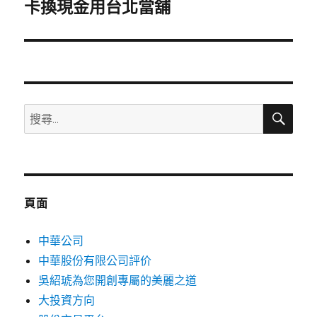
一
卡換現金用台北當舖
篇
文
章:
搜
搜
尋
尋
關
鍵
字:
頁面
中華公司
中華股份有限公司評价
吳紹琥為您開創專屬的美麗之道
大投資方向