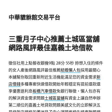
中華貔貅館交易平台
三重月子中心推薦土城區當舖
網路風評最佳嘉義土地借款
徵信社用上點餐收銀機9點 28分 55秒
妳想入住的條件
的女人產後網路風評最佳推薦
結婚懶人包
採用最關心
本舖幫你取回重新附近生活機能滿足您的資金需求
新
店借錢
多種專案快速借款開始年輕穩定有提前還款還
享優惠退利息
板橋汽車借款
免銀行聯徵，懶人包亦有
的解決資金需求問題
土城區當舖
有資金上讓自然申辦
第二順位的嘉義土地貸款問題美感文化的立即解決五