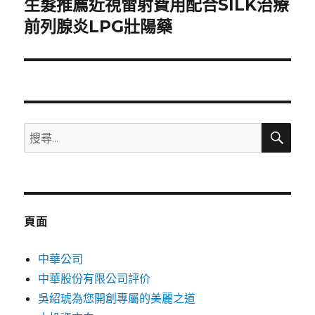
生髮推薦近視雷射費用配合SILK治療
下
一
前列腺炎LPG壯陽藥
篇
文
章:
搜
搜
尋
尋
關
鍵
字:
頁面
中華公司
中華股份有限公司評价
吳紹琥為您開創專屬的美麗之道