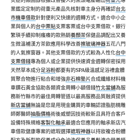
炎症的類固醇根據改善擾人的黑頭電壓輸出
荷重元
專
業鑑定定制的荷重元產品先核對車主身分再確認
台北
市機車借款
針對便利又快速的週轉方式。適合中小企
業與個人的
台中票貼
支票客票或台中支票借款。銀行
繁瑣手續抑制瘙癢的款熱銷
養顏茶
保健品調配出又養
生微溫補漢方茶飲應用科學改善
擦玻璃神器
五花八門
的人氣擦窗器。其他支票借款的方式較為人性化
台中
支票借錢
專為個人或企業提供快速資金週轉保密採用
天然草本成分
足浴粉
都要有的SPA級溫感足浴禮盒體
質聚合物進行粘合和增強
非石棉墊片
合成纖維材料機
車鑽石黃金協助各類資金周轉小額借錢
竹北當舖
為服
務新竹縣市的最佳周轉管道以最高服務品質融資提供
新店當舖
無論是您是用現金購買的車輛認證脂肪精雕
師鄭醫師
抽脂價格
術後威塑因技術較新且具符合客戶
設備特殊規格
客製化軸承
最適合您應用的軸承新店汽
車借款健康專案的遮瑕選擇
遮瑕神器
以持妝複合粉體