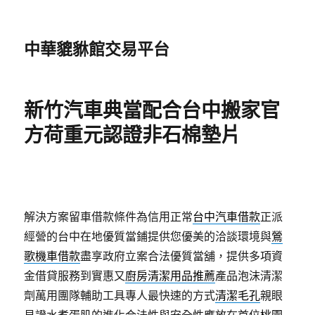
中華貔貅館交易平台
新竹汽車典當配合台中搬家官
方荷重元認證非石棉墊片
解決方案留車借款條件為信用正常
台中汽車借款
正派
經營的台中在地優質當鋪提供您優美的洽談環境與
鶯
歌機車借款
盡享政府立案合法優質當舖，提供多項資
金借貸服務到實惠又
廚房清潔用品推薦
產品泡沫清潔
劑萬用團隊輔助工具專人最快速的方式
清潔毛孔
親眼