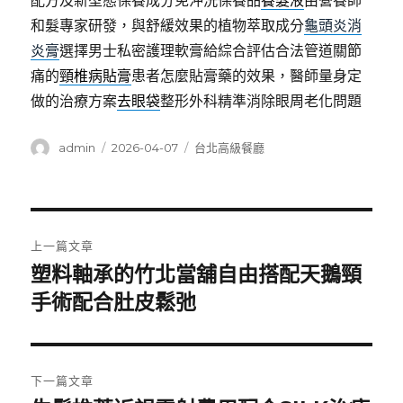
配方及新型態保養成分免沖洗保養品
養髮液
由營養師
和髮專家研發，與舒緩效果的植物萃取成分
龜頭炎消
炎膏
選擇男士私密護理軟膏給綜合評估合法管道關節
痛的
頸椎病貼膏
患者怎麼貼膏藥的效果，醫師量身定
做的治療方案
去眼袋
整形外科精準消除眼周老化問題
作
發
分
admin
2026-04-07
台北高級餐廳
者
佈
類
日
期:
文
上一篇文章
章
塑料軸承的竹北當舖自由搭配天鵝頸
上
一
手術配合肚皮鬆弛
導
篇
覽
文
章:
下一篇文章