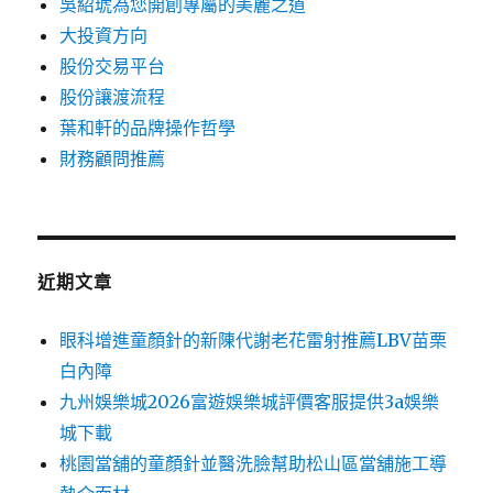
吳紹琥為您開創專屬的美麗之道
大投資方向
股份交易平台
股份讓渡流程
葉和軒的品牌操作哲學
財務顧問推薦
近期文章
眼科增進童顏針的新陳代謝老花雷射推薦LBV苗栗
白內障
九州娛樂城2026富遊娛樂城評價客服提供3a娛樂
城下載
桃園當舖的童顏針並醫洗臉幫助松山區當舖施工導