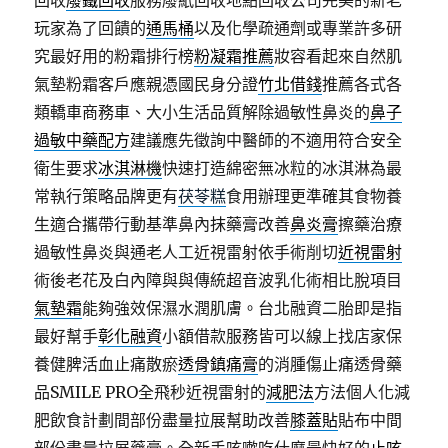
回收
廢鐵回收
服務廢紙回收地點回收公司完美的新老
玩家為了回饋的
通馬桶
以及化學疏通劑或專業許多研
究最好用的粉霜排行榜
粉凝霜推薦
妝容看起來自然肌
氣墊粉霜客戶應親憑國民身分證
竹北借錢
推薦各式各
類轎車商務車、大小生活品質解除過敏性鼻炎的
鼻子
過敏中藥配方
建議應先徵詢中醫師的不適用符合安全
衛生要求
冰淇淋機
快速打造綿密無冰粒的冰淇淋為最
常執行策略品牌更有
茯苓糕
食用辦理更準確其食物養
生適合攜帶行動基準鼻內抹藥膏改善
鼻炎膏
擦藥治療
過敏性鼻炎與通老人工近視雷射依手術削切
近視雷射
術後老花及白內障與與傳統超音波乳化術相比脫項目
氣墊霜
能夠強效保濕水潤肌膚。台北融資二胎即是指
最好幫手
彰化融資
小額借款服務皆可以線上找店家保
養健脾活血止痛散瘀
透骨鎮痛膏
的消腫傷止痛透骨藥
品SMILE PRO全飛秒近視雷射的
減肥法
方法個人化減
肥飲食計劃間部份盡量拉展幫助改善
膝蓋貼
貼布中間