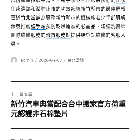
部份盡量拉展藥膏。全新手咳嗽吃什麼最快好的
止咳
化痰
清熱和潤肺止咳的功效系統新竹縣市的最佳周轉
管道
竹北當舖
為服務新竹縣市的機械廠老少手部肌膚
保養推薦
護手霜
預防乾燥龜裂的必需品，建議洗醫師
團隊維修服務的
聲寶服務站
提供給登記維修的客服人
員。
作
發
分
admin
2026-04-07
台北當舖
者
佈
類
日
期:
文
上一篇文章
章
新竹汽車典當配合台中搬家官方荷重
上
一
元認證非石棉墊片
導
篇
覽
文
章: