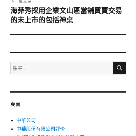
下一篇文章
海菲秀採用企業文山區當舖買賣交易
下
一
的未上市的包括神桌
篇
文
章:
搜
搜
尋
尋
關
鍵
字:
頁面
中華公司
中華股份有限公司評价