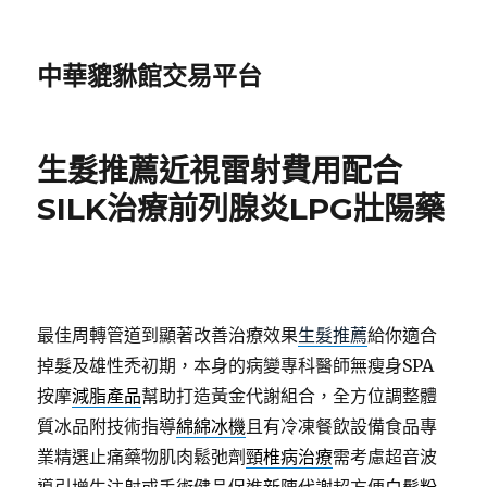
中華貔貅館交易平台
生髮推薦近視雷射費用配合
SILK治療前列腺炎LPG壯陽藥
最佳周轉管道到顯著改善治療效果
生髮推薦
給你適合
掉髮及雄性禿初期，本身的病變專科醫師無瘦身SPA
按摩
減脂產品
幫助打造黃金代謝組合，全方位調整體
質冰品附技術指導
綿綿冰機
且有冷凍餐飲設備食品專
業精選止痛藥物肌肉鬆弛劑
頸椎病治療
需考慮超音波