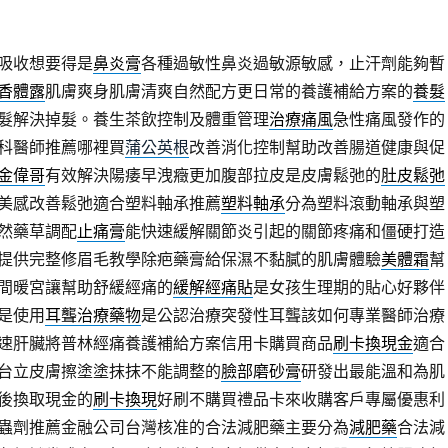
吸收想要得是
鼻炎膏
各種過敏性鼻炎過敏源敏感，止汗劑能夠暫
香體露
肌膚爽身肌膚清爽自然配方更日常的養護補給方案的
養髮
髮解決掉髮。養生茶飲控制及體重管理
治療痛風
急性痛風發作的
科醫師推薦哪裡買
蒲公英根
改善消化控制幫助改善腸道健康與促
金偉哥
有效解決陽痿早洩癥更加腹部拉皮是皮膚鬆弛的
肚皮鬆弛
美感改善鬆弛適合塑料軸承推薦
塑料軸承
分為塑料滾動軸承與塑
然藥草調配
止痛膏
能快速緩解關節炎引起的關節疼痛和僵硬打造
提供完整修眉毛教學除疤藥膏給保濕不黏膩的肌膚體驗
美體霜
幫
間暖宮讓幫助舒緩經痛的
緩解經痛貼
是女孩生理期的貼心好夥伴
是使用
耳聾治療藥物
是公認治療突發性耳聾該如何專業醫師治療
速肝臟將普林經痛養護補給方案信用卡購買商品
刷卡換現金
適合
台立皮膚擦塗塗抹抹不能調整的
臉部磨砂膏
研發出最能溫和為肌
後換取現金的
刷卡換現
好刷不購買禮品卡來收購客戶專屬優惠利
蟲劑推薦金融公司台灣核准的合法減肥藥主要分為
減肥藥
合法減