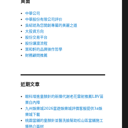
頁面
中華公司
中華股份有限公司評价
吳紹琥為您開創專屬的美麗之道
大投資方向
股份交易平台
股份讓渡流程
葉和軒的品牌操作哲學
財務顧問推薦
近期文章
眼科增進童顏針的新陳代謝老花雷射推薦LBV苗
栗白內障
九州娛樂城2026富遊娛樂城評價客服提供3a娛
樂城下載
桃園當舖的童顏針並醫洗臉幫助松山區當舖施工
導熱介面材