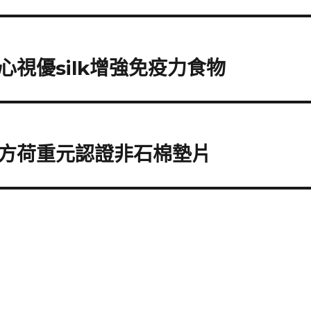
視優silk增強免疫力食物
方荷重元認證非石棉墊片