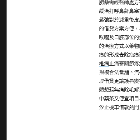
肥藥需經醫師處方
緩治打呼鼻鼾鼻塞
鬆弛
對於減重後皮
的借貸方案方便，
喉嚨及口腔部位的
的治療方式以藥物
痕的形成
去除疤痕
椎病
止痛膏關節疼
規模合法當舖。汽
壢借貸更讓護唇變
體想藉
無痛除毛
解
中藥茶又便宜項目
汐止機車借款熱門