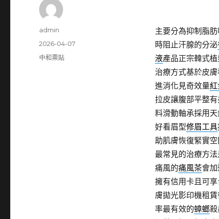
作
admin
主要分為抑制脂肪
者
發
2026-04-07
時阻止汗腺的分泌
佈
分
中和票貼
液
產品正宗韓式植
日
類
治療方式基於皮膚
期:
進消化見奇效量
紅
拉皮讓腹部平整有
料滑動軸承採用天
好看眉型
修眉工具
助肌膚恢復緊實空
最常見的治療方法
痛風的
痛風茶
會加
擁有信用卡且可享
膚拋光影印機租賃
率最有效的
蟑螂
殺