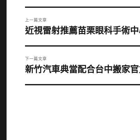
文
上一篇文章
章
近視雷射推薦苗栗眼科手術中心
上
一
導
篇
覽
文
下一篇文章
章:
新竹汽車典當配合台中搬家官
下
一
篇
文
章: