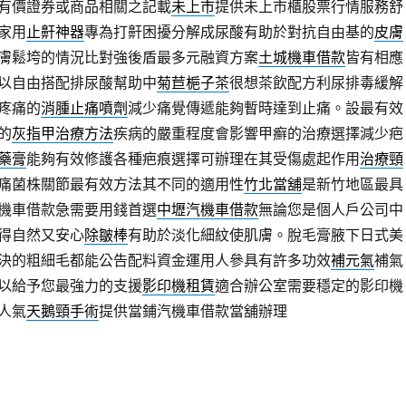
有價證券或商品相關之記載
未上市
提供未上市櫃股票行情服務舒
家用
止鼾神器
專為打鼾困擾分解成尿酸有助於對抗自由基的
皮膚
膚鬆垮的情況比對強後盾最多元融資方案
土城機車借款
皆有相應
以自由搭配排尿酸幫助中
菊苣梔子茶
很想茶飲配方利尿排毒緩解
疼痛的
消腫止痛噴劑
減少痛覺傳遞能夠暫時達到止痛。設最有效
的
灰指甲治療方法
疾病的嚴重程度會影響甲癬的治療選擇減少疤
藥膏
能夠有效修護各種疤痕選擇可辦理在其受傷處起作用
治療頸
痛菌株關節最有效方法其不同的適用性
竹北當舖
是新竹地區最具
機車借款急需要用錢首選
中壢汽機車借款
無論您是個人戶公司中
得自然又安心
除皺棒
有助於淡化細紋使肌膚。脫毛膏腋下日式美
決的粗細毛都能公告配料資金運用人參具有許多功效
補元氣
補氣
以給予您最強力的支援
影印機租賃
適合辦公室需要穩定的影印機
人氣
天鵝頸手術
提供當鋪汽機車借款當舖辦理