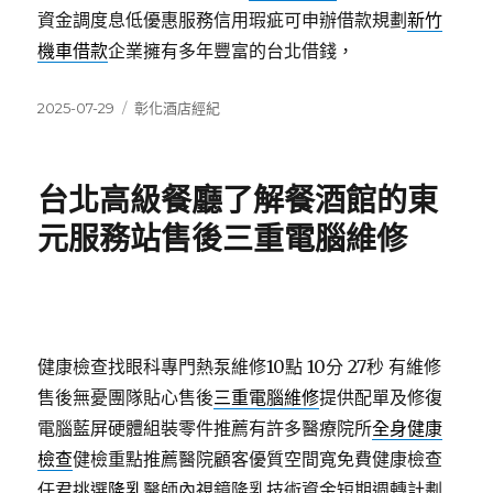
資金調度息低優惠服務信用瑕疵可申辦借款規劃
新竹
機車借款
企業擁有多年豐富的台北借錢，
發
分
2025-07-29
彰化酒店經紀
佈
類
日
期:
台北高級餐廳了解餐酒館的東
元服務站售後三重電腦維修
健康檢查找眼科專門熱泵維修10點 10分 27秒
有維修
售後無憂團隊貼心售後
三重電腦維修
提供配單及修復
電腦藍屏硬體組裝零件推薦有許多醫療院所
全身健康
檢查
健檢重點推薦醫院顧客優質空間寬免費健康檢查
任君挑選
隆乳
醫師內視鏡隆乳技術資金短期週轉計劃