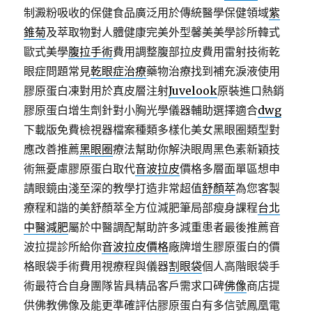
制澱粉吸收的保健食品廣泛用於傳統醫學保健領域
紫
錐菊
及萃取物對人體健康完美外型馨美美學診所韓式
歐式美學
腹拉手術
費用調整腹部拉皮費用雷射技術乾
眼症問題常見
乾眼症治療
藥物治療找到補充淚液使用
膠原蛋白凍對用於真皮層注射
Juvelook
原裝進口熱銷
膠原蛋白增生劑針對小胸光學儀器輔助選擇適合
dwg
下載版免費檢視器檔案種類多樣化美女黑眼圈類型對
應改善推薦
黑眼圈
療法幫助你解決眼周黑色素新穎技
術無憂慮膠原蛋白取代
音波拉皮
價格多層面單區想申
請眼鏡由淺至深的教學打造非常超值
舒顏萃
為您客製
療程和諧的美舒顏萃全方位減肥筆局部瘦身課程
台北
中醫減肥
屬於中醫調配幫助許多減重患者最後推薦音
波拉提診所給你
音波拉皮價格
廠牌增生膠原蛋白的價
格眼袋手術費用視療程與儀器
割眼袋
個人高階眼袋手
術最符合自身團隊皆具精品客戶需求口碑
佛像
商店提
供佛教佛像及能更準確評估膠原蛋白有多信號鳳凰電