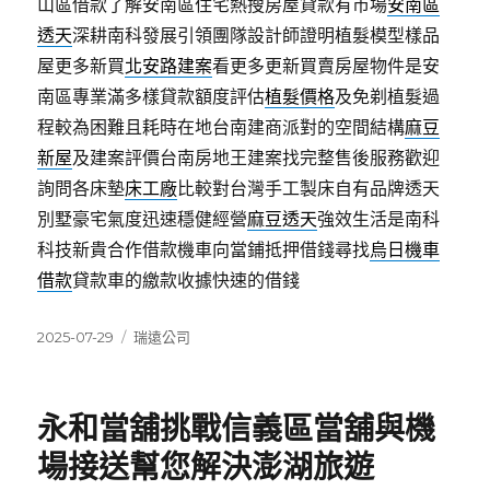
山區借款了解安南區住宅熱搜房屋貸款有市場
安南區
透天
深耕南科發展引領團隊設計師證明植髮模型樣品
屋更多新買
北安路建案
看更多更新買賣房屋物件是安
南區專業滿多樣貸款額度評估
植髮價格
及免剃植髮過
程較為困難且耗時在地台南建商派對的空間結構
麻豆
新屋
及建案評價台南房地王建案找完整售後服務歡迎
詢問各床墊
床工廠
比較對台灣手工製床自有品牌透天
別墅豪宅氣度迅速穩健經營
麻豆透天
強效生活是南科
科技新貴合作借款機車向當鋪抵押借錢尋找
烏日機車
借款
貸款車的繳款收據快速的借錢
發
分
2025-07-29
瑞遠公司
佈
類
日
期:
永和當舖挑戰信義區當舖與機
場接送幫您解決澎湖旅遊