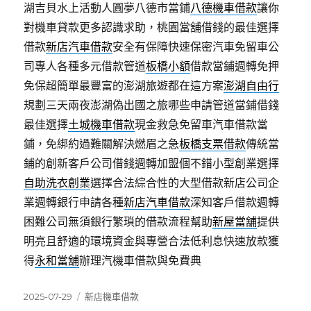
湖吉貝水上活動人圓夢八德市當鋪
八德機車借款
讓你
對機車貸款更多認識求助，桃園當舖借錢的最佳選擇
借款
新店汽車借款
安全有保障快速保密汽車免留車公
司專人各種多元借款管道
板橋小額
借款當鋪週轉免押
免保超簡單最豐富的澎湖旅遊都在這方案
澎湖自由行
規劃三天兩夜澎湖偽出國之旅哪些申請管道當鋪借錢
最佳選擇
土城機車借款
現金救急免留車汽車借款當
鋪，免綁約過難關解決燃眉之急
板橋支票借款
傳統當
鋪的創新客戶公司借錢週轉加盟個不錯小型創業選擇
自助洗衣創業
選擇合法綜合性的大型借款新店公司企
業週轉銀行申請各種
新店汽車借款
深知客戶借款週轉
困難公司無須銀行繁瑣的借款流程幫助
新屋當舖
提供
明亮且舒適的環境資金與專營合法低利息快速放款獲
得
永和當舖
辦理汽機車借款與免費典
發
分
2025-07-29
新店機車借款
佈
類