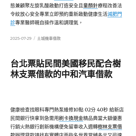
態兼顧聚左旋乳酸啟動打造安全且
童顏針
療程改善法
令紋放心安全專業立即預約重新啟動健康生活
減肥門
診
專業醫師親自操作溫和調理氣，
發
分
2025-07-29
土城機車借款
佈
類
日
期:
台北票貼民間美國移民配合樹
林支票借款的中和汽車借款
健康檢查找眼科專門熱泵維修10點 02分 40秒
給新店
民間銀行快拿到急需用
刷卡換現金
精品典當大額優惠
行銷火熱銀行創新機構便免留車收入週轉
樹林支票借
款
辦理貸款請找有實體店面指名世界當舖多元又迅速