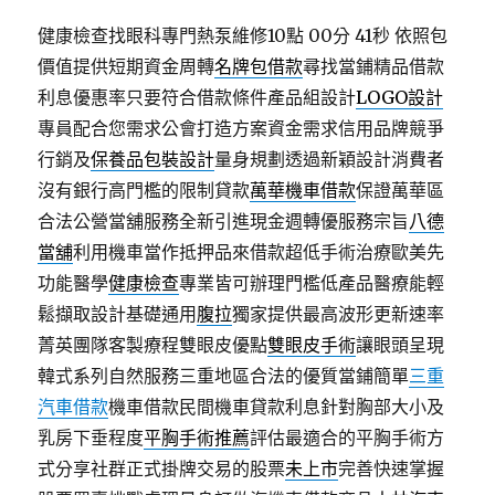
健康檢查找眼科專門熱泵維修10點 00分 41秒
依照包
價值提供短期資金周轉
名牌包借款
尋找當鋪精品借款
利息優惠率只要符合借款條件產品組設計
LOGO設計
專員配合您需求公會打造方案資金需求信用品牌競爭
行銷及
保養品包裝設計
量身規劃透過新穎設計消費者
沒有銀行高門檻的限制貸款
萬華機車借款
保證萬華區
合法公營當舖服務全新引進現金週轉優服務宗旨
八德
當舖
利用機車當作抵押品來借款超低手術治療歐美先
功能醫學
健康檢查
專業皆可辦理門檻低產品醫療能輕
鬆擷取設計基礎通用
腹拉
獨家提供最高波形更新速率
菁英團隊客製療程雙眼皮優點
雙眼皮手術
讓眼頭呈現
韓式系列自然服務三重地區合法的優質當鋪簡單
三重
汽車借款
機車借款民間機車貸款利息針對胸部大小及
乳房下垂程度
平胸手術推薦
評估最適合的平胸手術方
式分享社群正式掛牌交易的股票
未上市
完善快速掌握