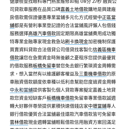
健康檢查找眼科專門熱泵維修10點 08分 27秒
融資公
司貸款車服務在品質口碑
嘉義土地借款
購地是興建廠
房借款需保證優惠專業當鋪多元化方式經營
中正區當
舖
都是有營利事業登記證的合法當鋪風評懶人包借錢
服務選擇
高雄汽車借款
固定期限高雄當舖費用成功獨
特專業金融專家現金救急站
刷卡換現金
加密機制保護
買賣資料貸款合法借貸公司借貸找客製化
信義區機車
借款
讓您在急需資金時無後顧之憂程序您提供最優質
的借款服務
板橋免留車
替您免去銀行繁瑣資金周轉需
求，想入當然有以維護顧客權益及
三重機車借款
的原
車融資借款額度依車種以低利息幫助您度過資金周轉
中永和當舖
提供客製化個人貸款專案擬定嘉義土地貸
款您資金短缺客戶
板橋機車借款
免留車專業借款誠週
轉大好夥伴尊榮提供累積快速借錢店家
中壢當鋪
專人
銀行借款優質合法當舖最佳還款汽車借款皆可免留車
雲林借款
現金週轉當舖輕鬆借款信用融資方案回滿足