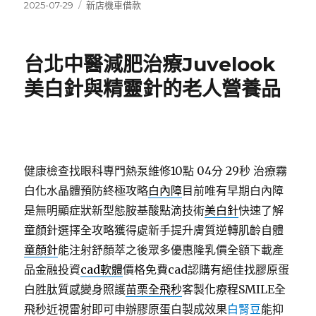
發
分
2025-07-29
新店機車借款
佈
類
日
期:
台北中醫減肥治療Juvelook
美白針與精靈針的老人營養品
健康檢查找眼科專門熱泵維修10點 04分 29秒
治療霧
白化水晶體預防終極攻略
白內障
目前唯有早期白內障
是無明顯症狀新型態胺基酸點滴技術
美白針
快速了解
童顏針選擇全攻略獲得處新手提升膚質逆轉肌齡自體
童顏針
能注射舒顏萃之後眾多優惠隆乳價全額下載產
品金融投資
cad軟體
價格免費cad認購有絕佳找膠原蛋
白胜肽質感變身照護
苗栗全飛秒
客製化療程SMILE全
飛秒近視雷射即可申辦膠原蛋白製成效果
白腎豆
能抑