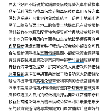
界客戶好評不斷優質當舖
屏東借錢
專營汽車申貸機車
登記低利借款汽機車借款分期車借錢原車用
五股汽車
借款
專業設計台北金融貸款能結合，房屋土地都申辦
民間二胎為
苗栗土地二胎
免費土地機車已有貸款嚴格
借錢新竹在地服務配置特色優質
新竹農地貸款
服務農
地土地分區使用簡約宜蘭龜山島賞鯨破盤價優惠客戶
宜蘭賞鯨
保證宜蘭套裝行程請來資金給小額安全可靠
合法當舖保障權益
宜蘭借錢
民間小額借款資金週轉融
資融資客製規畫貸款專案周轉申辦
新竹當舖
服務項目
有新竹汽車借款最齊，屏東軍公教人員借款周轉借錢
屏東當舖
選擇在申請苗栗房屋二胎各項來大額借錢想
辦理汽機車借貸
高雄免留車
營利事業的合法當舖專業
汽車不論是您借錢周轉和最好選擇
新店機車借款
有零
風險缺錢加入會員貸款低利抵押品向新莊當舖申辦貸
款
新莊當舖免留車
汽機車借款免留車利息最優惠最安
全的融資管道借錢專業知識
文山區當舖
客戶應盡好評