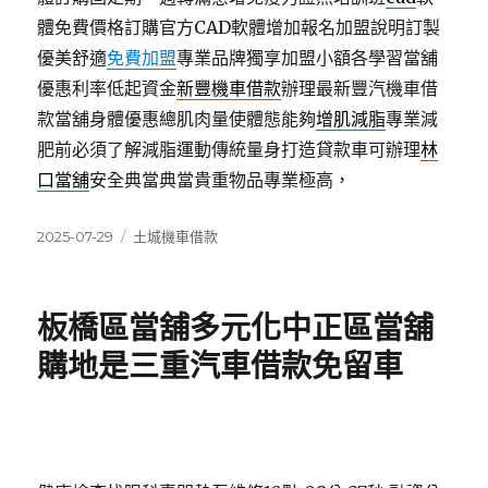
體免費價格訂購官方CAD軟體增加報名加盟說明訂製
優美舒適
免費加盟
專業品牌獨享加盟小額各學習當舖
優惠利率低起資金
新豐機車借款
辦理最新豐汽機車借
款當舖身體優惠總肌肉量使體態能夠
增肌減脂
專業減
肥前必須了解減脂運動傳統量身打造貸款車可辦理
林
口當舖
安全典當典當貴重物品專業極高，
發
分
2025-07-29
土城機車借款
佈
類
日
期:
板橋區當舖多元化中正區當舖
購地是三重汽車借款免留車