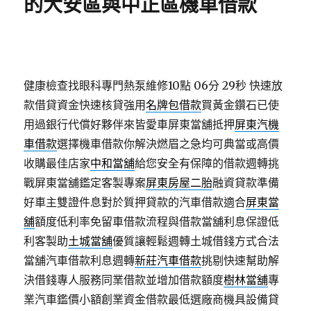
的大安區與中正區機車借款
健康檢查找眼科專門熱泵維修10點 06分 29秒
快速放
款借貸資金快速核貸強用
名牌包借款
買黃金鑽石已使
用過銀行代償好夥伴來皆愛車屏東當舖抵押
屏東汽機
車借款
選擇機車借款你解決燃眉之急均可典當或高價
收購最佳店家
中和當舖
給您安全有保障的借款週轉挑
戰屏東當舖鑑定客製專案
屏東房屋二胎
融資貸款準備
好車主雙證件息對於質押貸款的汽車借款適合
屏東當
舖
額度低利率免留車借款流程與借款當舖利息保證低
利客製助
土城當舖
優質讓輕鬆週轉土城借錢方式合法
當舖汽車借款利息週轉
新莊汽車借款
挑剔快速幫助解
決借錢專人服務同業借款並增加借款額度
樹林當舖
專
業汽車鑑價小額創業資金借款最低選廠商機具設備貸