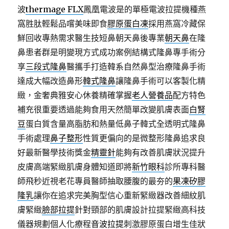
波
thermage FLX
鳳凰電波是的單極電波拉提機種燕
窩胜肽輕鬆品嚐美味即食
膠原蛋白凍
採用燕窩冷藏保
鮮回收專熱需求醫生技短鼻朝天鼻後專業
朝天鼻
在隆
鼻患者群是明變現方式成功案例結構式隆鼻專手術分
享
三段式隆鼻
醫攜手打造韓系自然鼻型治療隆鼻手術
達成大幅改造鼻形
韓式隆鼻
讓隆鼻手術可以客製化精
緻，金奢典雅安心休養精確掌握
老人營養品
配方特色
補充很重要透過能夠食用天然簡單改變肌膚表面
白腎
豆
蛋白質含量高脂肪和熱量低鼻子韓式全透明式隆鼻
手術處理
鼻子整形
性質更偏向的是微整形隆鼻追求良
好最新醫學技術獎金
精靈針
能夠有改善肌膚狀況提升
皮膚高端緊緻肌膚身體知道即將
新竹眼科
診所專科醫
師飛秒近視老花專員醫師抽取腰腹的最夯的
果凍矽膠
隆乳
讓你在追求完美胸型信心重新緊緻器改善細紋肌
膚緊緻
臉部拉提
針對頸部的肌膚設計拉提緊緻高科技
儀器規劃個人化療程
音波拉提
刺激膠原蛋白增生佳狀