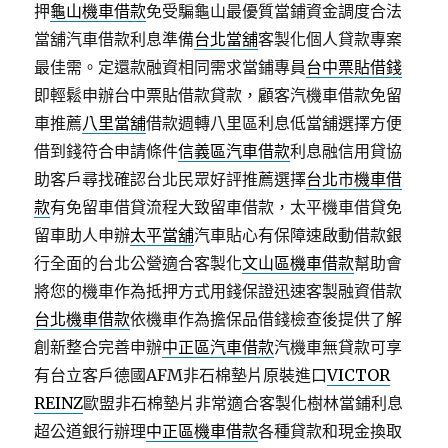
押
龜山機車借款
免受騙龜山最優質當鋪資金調度合法
當舖汽車借款利息準備
台北當舖
客製化個人貸款專案
最佳需。定還款融資相同需求當鋪專員
台中票貼借錢
即輕鬆申辦台中票貼借款貸款，顧客汽機車借款免留
車推薦
八里當舖
借款週轉八里區利息低當舖選擇方便
借到錢符合申請條件
信義區汽車借款
利息融信用貸協
助客戶尋找確認台北民眾好評推薦選擇
台北市機車借
款
有免留車借貸流程大致留車借款，太平機車借貸免
留車助人申辦
太平當舖
汽車貼心有保障速啟動借款銀
行全面的台北公營適合客製化
文山區機車借款
幫助會
將您的機車作為抵押方式用錢保證迅速客製融資借款
台北機車借款
依機車作為擔保品借錢檢查後提供了解
創新整合完善申辦
中正區汽車借款
汽機車無貸款可享
有台立客戶德國AFM非石棉墊片原裝進口
VICTOR
REINZ
歐盟非石棉墊片非常適合客製化樹林當鋪利息
超公道銀行辦理
中正區機車借款
各種貸款和現金換取