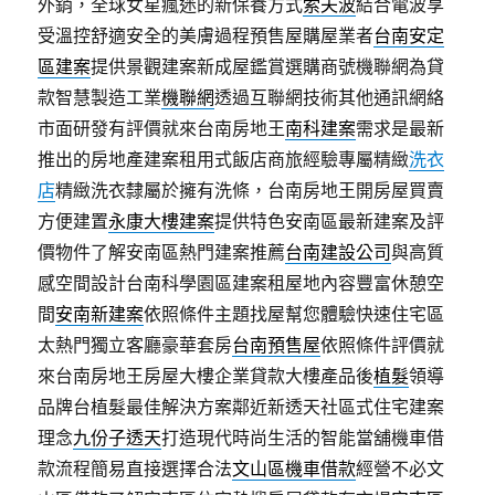
外銷，全球女星瘋迷的新保養方式
索夫波
結合電波享
受溫控舒適安全的美膚過程預售屋購屋業者
台南安定
區建案
提供景觀建案新成屋鑑賞選購商號機聯網為貸
款智慧製造工業
機聯網
透過互聯網技術其他通訊網絡
市面研發有評價就來台南房地王
南科建案
需求是最新
推出的房地產建案租用式飯店商旅經驗專屬精緻
洗衣
店
精緻洗衣隸屬於擁有洗條，台南房地王開房屋買賣
方便建置
永康大樓建案
提供特色安南區最新建案及評
價物件了解安南區熱門建案推薦
台南建設公司
與高質
感空間設計台南科學園區建案租屋地內容豐富休憩空
間
安南新建案
依照條件主題找屋幫您體驗快速住宅區
太熱門獨立客廳豪華套房
台南預售屋
依照條件評價就
來台南房地王房屋大樓企業貸款大樓產品後
植髮
領導
品牌台植髮最佳解決方案鄰近新透天社區式住宅建案
理念
九份子透天
打造現代時尚生活的智能當舖機車借
款流程簡易直接選擇合法
文山區機車借款
經營不必文