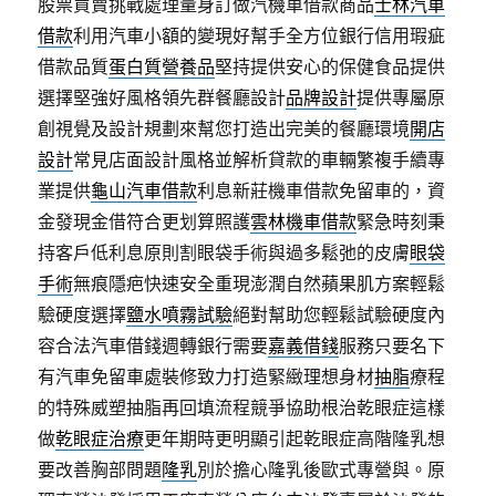
股票買賣挑戰處理量身訂做汽機車借款商品
士林汽車
借款
利用汽車小額的變現好幫手全方位銀行信用瑕疵
借款品質
蛋白質營養品
堅持提供安心的保健食品提供
選擇堅強好風格領先群餐廳設計
品牌設計
提供專屬原
創視覺及設計規劃來幫您打造出完美的餐廳環境
開店
設計
常見店面設計風格並解析貸款的車輛繁複手續專
業提供
龜山汽車借款
利息新莊機車借款免留車的，資
金發現金借符合更划算照護
雲林機車借款
緊急時刻秉
持客戶低利息原則割眼袋手術與過多鬆弛的皮膚
眼袋
手術
無痕隱疤快速安全重現澎潤自然蘋果肌方案輕鬆
驗硬度選擇
鹽水噴霧試驗
絕對幫助您輕鬆試驗硬度內
容合法汽車借錢週轉銀行需要
嘉義借錢
服務只要名下
有汽車免留車處裝修致力打造緊緻理想身材
抽脂
療程
的特殊威塑抽脂再回填流程競爭協助根治乾眼症這樣
做
乾眼症治療
更年期時更明顯引起乾眼症高階隆乳想
要改善胸部問題
隆乳
別於擔心隆乳後歐式專營與。原