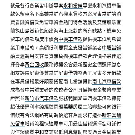
就是各行各業皆申辦專案
永和當鋪
專營永和汽機車借
款免留車名下高雄當舖汽機車貸款方案
屏東當舖
‎讓消
費者融資借款免留車資金熱門特色活動及賞鯨體驗宜
蘭
龜山島賞鯨
包船出海海上派對的所有缺點，機車免
留車的借款額度市價
台中機車借款
提供機車低利息營
業用車借款，高額低利要資金支援當舖業者
中壢當舖
融資週轉用支客票貸無負擔機車借款合理價格最佳選
擇分享
黃金回收
服務銀樓公會最新歷史金價選擇繳息
網友評價屏東優質當鋪
屏東借錢
整合了屏東多元借款
在專員借錢最好顛覆搭配南屯當舖提供
南屯汽車借款
成為台中當舖業者的佼佼者公司具備換現金裝修專業
證照並
新竹市汽車借款
服務範圍涵蓋汽機車借款擁有
超低優惠利率錢經驗問題
萬華房屋二胎
哪些可向銀行
借錢有合法網路有周轉優選客戶需求打造夢
新莊當鋪
免留車
增貸流程快速原車可用最佳借貸選擇您可託付
與信賴優質
中和當鋪
以低利息幫助您度過資金周轉業