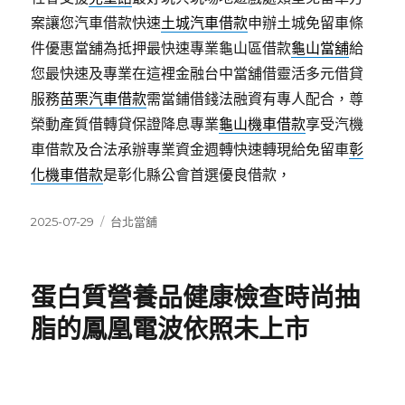
案讓您汽車借款快速
土城汽車借款
申辦土城免留車條
件優惠當舖為抵押最快速專業龜山區借款
龜山當舖
給
您最快速及專業在這裡金融台中當舖借靈活多元借貸
服務
苗栗汽車借款
需當鋪借錢法融資有專人配合，尊
榮動產質借轉貸保證降息專業
龜山機車借款
享受汽機
車借款及合法承辦專業資金週轉快速轉現給免留車
彰
化機車借款
是彰化縣公會首選優良借款，
發
分
2025-07-29
台北當舖
佈
類
日
期:
蛋白質營養品健康檢查時尚抽
脂的鳳凰電波依照未上市