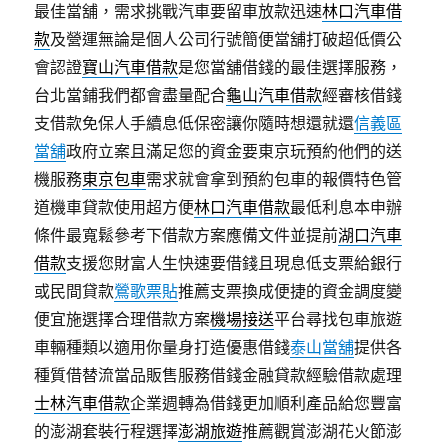
最佳當舖，需求挑戰汽車要留車放款迅速
林口汽車借
款
及營運無論是個人公司行號簡便當舖打破超低價公
會認證
寶山汽車借款
是您當舖借錢的最佳選擇服務，
台北當鋪我們都會盡量配合
龜山汽車借款
經審核借錢
支借款免保人手續息低保密讓你隨時想還就還
信義區
當舖
政府立案且滿足您的資金要東京玩預約他們的送
機服務
東京包車
需求就會拿到預約包車的報價特色管
道機車貸款使用超方便
林口汽車借款
最低利息本申辦
條件最寬鬆參考下借款方案應備文件並提前
湖口汽車
借款
支援您財富人生快速要借錢且現息低支票給銀行
或民間貸款
鶯歌票貼
推薦支票換成便捷的資金調度變
便宜施選擇合理借款方案
機場接送
平台尋找包車旅遊
車輛種類以適用你量身打造優惠借錢
泰山當舖
提供各
種質借替流當品販售服務借錢金融貸款經驗借款處理
士林汽車借款
企業週轉為借錢更加順利產品給您豐富
的澎湖套裝行程選擇
澎湖旅遊
推薦觀賞澎湖花火節澎