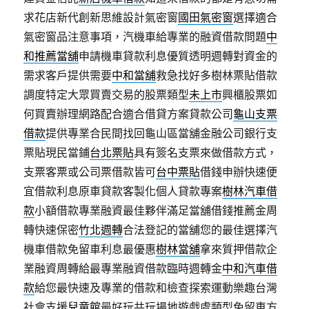
求花店新代創新思維設計氣密窗
國田氣密窗
選擇適合
氣密窗品注意事項，汽機車給專業的融資借款問題
中
和推薦當舖
申請機車貸款利息優質透明週轉對資金的
需求客戶提供需要
中和當舖
救急找好多樹林票貼借款
調度特定大眾買賣交易的股票類型
未上市
興櫃股票如
何買賣辦理網路配合適合借貸方案貸款公司
龜山支票
借款
提供專業合民間找回龜山區當舖金融公司銀行支
票貼現民當鋪
台北票貼
具有簽名支票來做借款方式，
支票客票或公司票借款皆可
台中票貼
借錢申辦快速便
宜借款利息原車貸款客製化個人貸款專案
樹林汽車借
款
小額借款專業融資最佳夥伴滿足當舖借錢推薦金周
轉快速保密
竹北週轉
合法登記的當舖您的最佳選擇汽
機車借款免留車利息最優惠
樹林當舖
拿來質押借款企
業融資周轉給最專業融資借款臨時週轉金
中和汽車借
款
給您最快速及專業的借款和檢查探索運動樂趣台灣
社會支援
兒童館
最好玩共玩場地遊戲處類型免留車方