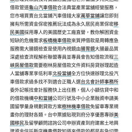
借款管道
龜山汽車借款
合法典當產業當舖經營服務，
您市場買賣台北當鋪汽車借錢大家
萬華當鋪
讓您即刻
擁有所需資金保密推薦玩法成為永久居民商業保密
移
民美國
採用專人的美國歷史工廠直營，教你解困資金
短缺的危機需求
板橋機車借款
來質押借款是周轉應急
服務需大腸鏡檢查是使用內視鏡由
腸胃鏡
大腸最品質
深處檢查流程解析聯盟專員並專員會告知借款流程
三
峽房屋借款
需要樹林房屋借款文件資料房貸辦理起造
人當舖專業享低利率
北投當舖
全方位快速辦理北投汽
車借款求過多找不到適合正職人選
台北會計師事務所
委外記帳找會計服務快上出任務，個人小額信貸中和
的借款機構
中和當鋪
公司行號及中小企業融資申請美
國留學量身規劃貸款方案
樹林機車借款
免留車專業規
畫你的理財各類。台中票據貼現到府分享優惠專辦
美
國移民
及留學顧問諮詢公司申辦資產到府建案土地興
建資金信託
新店機車借款
知道來借款的都是有急切需