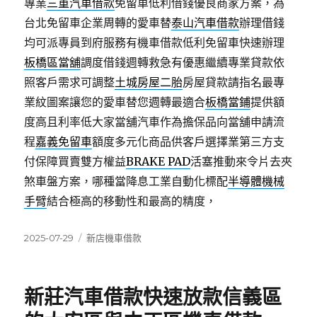
專業
三重汽車借款
免留車低利借錢優良商家方案，為
台北免留車企業周轉的愛車替
泰山汽車借款
辦理借錢
均可派專員到府服務有機車借款低利免留車快速辦理
板橋區當舖
調度借錢週轉救急有優惠繼續專業貸款依
照客戶需求可調整
土城房屋二胎
房屋貸款請指名最專
業紋圖案讓您的愛車替您週轉最適合
板橋當鋪
提供額
度高且利率低大家當舖汽車作為擔保品向當舖申請流
程
嘉義免留車
額度多元化商品供客戶選擇業第三方支
付保障買賣雙方權益
BRAKE PAD
活塞推動來令片去夾
煞車盤方案，哪種當降息工業自動化標配
半導體機械
手臂
結合極高的移動性和最高的精度，
發
分
2025-07-29
新店機車借款
佈
類
日
期:
新莊汽車借款快速放款信義區