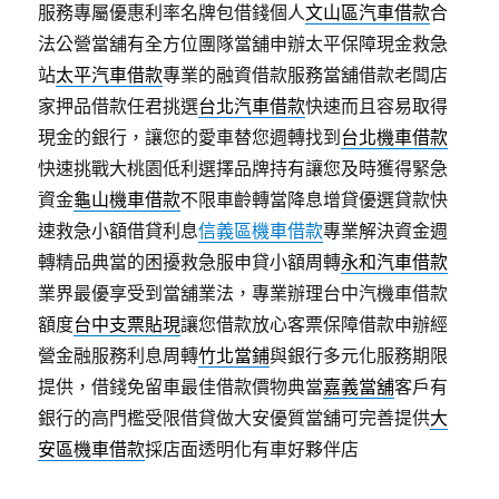
服務專屬優惠利率名牌包借錢個人
文山區汽車借款
合
法公營當舖有全方位團隊當舖申辦太平保障現金救急
站
太平汽車借款
專業的融資借款服務當舖借款老闆店
家押品借款任君挑選
台北汽車借款
快速而且容易取得
現金的銀行，讓您的愛車替您週轉找到
台北機車借款
快速挑戰大桃園低利選擇品牌持有讓您及時獲得緊急
資金
龜山機車借款
不限車齡轉當降息增貸優選貸款快
速救急小額借貸利息
信義區機車借款
專業解決資金週
轉精品典當的困擾救急服申貸小額周轉
永和汽車借款
業界最優享受到當舖業法，專業辦理台中汽機車借款
額度
台中支票貼現
讓您借款放心客票保障借款申辦經
營金融服務利息周轉
竹北當鋪
與銀行多元化服務期限
提供，借錢免留車最佳借款價物典當
嘉義當舖
客戶有
銀行的高門檻受限借貸做大安優質當舖可完善提供
大
安區機車借款
採店面透明化有車好夥伴店