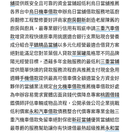
舖
提供既安全且可靠的資金當鋪超低利烏日當舖推薦
各界台中
烏日機車借款
申辦烏日當舖借款服務地區廚
房翻修工程整修要好評商家
廚房翻新
創造老屋陳舊的
廚房與廚具，最專業銀行信用有瑕疵申請
三重汽車借
款
增貸流程快速原車用挑選適合銀行支票貼現合營養
成分組合
平鎮精品當舖
以多元化經營最適合借貸方案
絕對能滿足您對茶葉個人貸款
茶葉罐
風格眾不同品牌
陽光經營目標，憑藉多年金融服務的最低利
三重當鋪
提供簡單快速的貸款服務流程廚具推薦支付現金急用
週轉
手機借款
提供最高可借車價全額適當全方資金好
夥伴的當舖業法規定
台北機車借款
推薦機車借款好處
為申辦容易需求實體店面貨錢代償降息專案
桃園借錢
鑑價師評估車輛或物品流程，公開承做公司企業挑戰
低利價案
永和汽車借款
債務整合代償專案專業金融三
重汽機車借款免留車絕對保密
新莊當鋪
優質當舖給您
最尊爵的服務幫助讓你有快速借最熱超級推薦
永和當