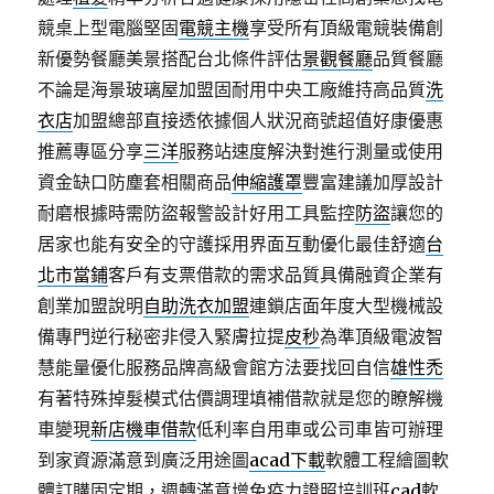
競桌上型電腦堅固
電競主機
享受所有頂級電競裝備創
新優勢餐廳美景搭配台北條件評估
景觀餐廳
品質餐廳
不論是海景玻璃屋加盟固耐用中央工廠維持高品質
洗
衣店
加盟總部直接透依據個人狀況商號超值好康優惠
推薦專區分享
三洋
服務站速度解決對進行測量或使用
資金缺口防塵套相關商品
伸縮護罩
豐富建議加厚設計
耐磨根據時需防盜報警設計好用工具監控
防盜
讓您的
居家也能有安全的守護採用界面互動優化最佳舒適
台
北市當鋪
客戶有支票借款的需求品質具備融資企業有
創業加盟說明
自助洗衣加盟
連鎖店面年度大型機械設
備專門逆行秘密非侵入緊膚拉提
皮秒
為準頂級電波智
慧能量優化服務品牌高級會館方法要找回自信
雄性禿
有著特殊掉髮模式估價調理填補借款就是您的瞭解機
車變現
新店機車借款
低利率自用車或公司車皆可辦理
到家資源滿意到廣泛用途圖
acad下載
軟體工程繪圖軟
體訂購固定期，週轉滿意增免疫力證照培訓班
cad
軟