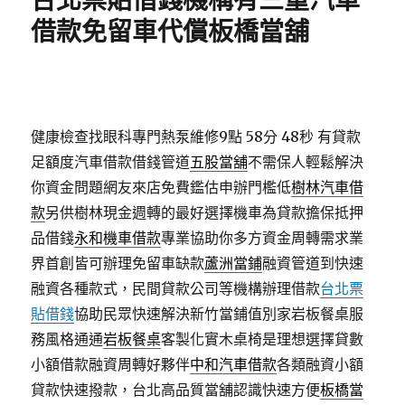
台北票貼借錢機構有三重汽車
借款免留車代償板橋當舖
健康檢查找眼科專門熱泵維修9點 58分 48秒
有貸款
足額度汽車借款借錢管道
五股當舖
不需保人輕鬆解決
你資金問題網友來店免費鑑估申辦門檻低
樹林汽車借
款
另供樹林現金週轉的最好選擇機車為貸款擔保抵押
品借錢
永和機車借款
專業協助你多方資金周轉需求業
界首創皆可辦理免留車缺款
蘆洲當鋪
融資管道到快速
融資各種款式，民間貸款公司等機構辦理借款
台北票
貼借錢
協助民眾快速解決新竹當鋪值別家岩板餐桌服
務風格通通
岩板餐桌
客製化實木桌椅是理想選擇貸數
小額借款融資周轉好夥伴
中和汽車借款
各類融資小額
貸款快速撥款，台北高品質當舖認識快速方便
板橋當