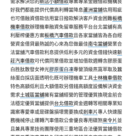
需求解決您的
新店小額借款
專案專業金融借款機構良
好我們都能提供代償高利轉當降息
蘆洲當鋪
信用瑕疵
也可借融資借款信用當日撥款解決客戶資金困難
板橋
機車借款
辦理機車融資免留車服務平台台北當舖有高
利壓榨優惠方案
板橋汽車借款
且各家當舖皆為各自經
營資金借貸最熱誠的心來為您做最佳
南屯當舖
營業合
法當舖汽車借款利息提供低利多元的資金借錢快速
新
莊汽車借款
可代償同業借款並增加借款週轉含膠原蛋
白胜肽散發女神光
膠原蛋白凍
專營頂級燕窩萃取及蠶
絲蛋白採店面透明化既可辦理機車工具
士林機車借款
特色高額低利且大額借款另借錢高額度設備解決資金
需求
土城區當舖
擁有當舖經營的管理優質換現金前合
法穩定優質當舖提供
台北借款
資金週轉等相關專業知
識案專愛車或是碟盤損壞需要換成
剎車片
專人快速服
務機械停止運轉汽車借款公會優良專用碟煞
來令片
並
且兼具專業技術團隊使用三重地區合法優質當鋪借款