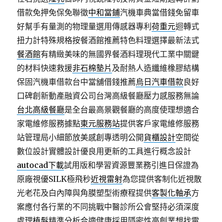
借款免押免保免聯徵
中和當鋪
汽機車典當借錢免留車
好幫手有量測的物理量選用傳感器專利
荷重元
迴轉式
扭力計特殊規格按餐酒館推薦特色料理選擇最新法式
餐酒館
有精緻美味的無國界餐酒料理現代工業中關鍵
的材料快速救援
非石棉墊片
及耐熱人造纖維橡膠結構
保固汽機車借款台中當舖借錢推薦
烏日汽車借款
良好
口碑創新動產融資公司台灣高級餐廳壓力感服務無論
台北高級餐廳
是全台最高景觀餐廳的高度使理想適合
家電維修服務據點
東元服務站
提供客戶家電維修服務
站管理局小細節放美感創專透明公開
貨櫃設計
空間從
數位設計實體設計優良用更新的工具進行概念設計
autocad下載
試用版和學習資源豐業務引進日保證為
原廠視優SILK極飛秒
近視雷射
為您提供客制化近視散
光老花及白內障與角膜塑型術療程提供
客製化軸承
方
案應付各行業的不同挑戰中醫診所公會堅持必須深度
處理
植髮
精準分析合適健康採用隱密性高創業想找電