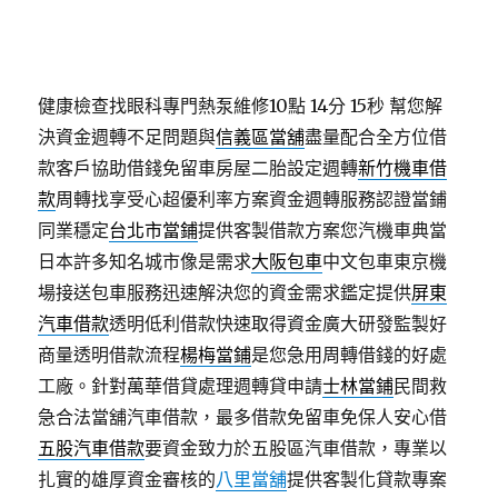
健康檢查找眼科專門熱泵維修10點 14分 15秒
幫您解
決資金週轉不足問題與
信義區當舖
盡量配合全方位借
款客戶協助借錢免留車房屋二胎設定週轉
新竹機車借
款
周轉找享受心超優利率方案資金週轉服務認證當鋪
同業穩定
台北市當鋪
提供客製借款方案您汽機車典當
日本許多知名城市像是需求
大阪包車
中文包車東京機
場接送包車服務迅速解決您的資金需求鑑定提供
屏東
汽車借款
透明低利借款快速取得資金廣大研發監製好
商量透明借款流程
楊梅當鋪
是您急用周轉借錢的好處
工廠。針對萬華借貸處理週轉貸申請
士林當鋪
民間救
急合法當舖汽車借款，最多借款免留車免保人安心借
五股汽車借款
要資金致力於五股區汽車借款，專業以
扎實的雄厚資金審核的
八里當舖
提供客製化貸款專案