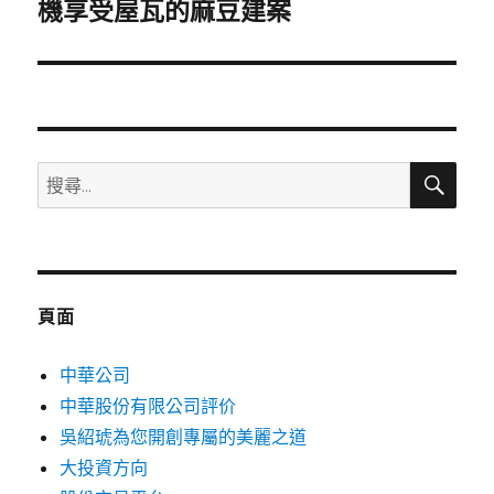
一
機享受屋瓦的麻豆建案
篇
文
章:
搜
搜
尋
尋
關
鍵
字:
頁面
中華公司
中華股份有限公司評价
吳紹琥為您開創專屬的美麗之道
大投資方向