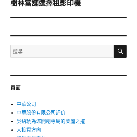
一
樹林當舖選擇租影印機
篇
文
章:
搜
搜
尋
尋
關
鍵
字:
頁面
中華公司
中華股份有限公司評价
吳紹琥為您開創專屬的美麗之道
大投資方向