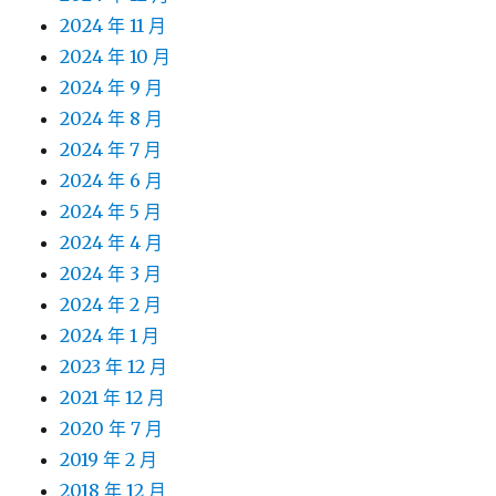
2024 年 11 月
2024 年 10 月
2024 年 9 月
2024 年 8 月
2024 年 7 月
2024 年 6 月
2024 年 5 月
2024 年 4 月
2024 年 3 月
2024 年 2 月
2024 年 1 月
2023 年 12 月
2021 年 12 月
2020 年 7 月
2019 年 2 月
2018 年 12 月