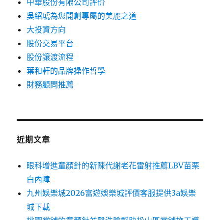
中華股份有限公司評价
吳紹琥為您開創專屬的美麗之道
大投資方向
股份交易平台
股份讓渡流程
葉和軒的品牌操作哲學
財務顧問推薦
近期文章
眼科增進童顏針的新陳代謝老花雷射推薦LBV苗栗
白內障
九州娛樂城2026富遊娛樂城評價客服提供3a娛樂
城下載