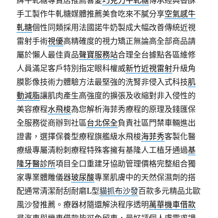
牌牛軋糖專賣店推薦喜愛
巧克力牛軋糖
傳承經典香酥
手工製作牛軋糖媒體推薦美食吃來不膩分享
空氣感牛
軋糖
個性同類採用法國諾牛奶製成大幅改善傳統近視
雷射手術
視優
高精確度的視力矯正無論高全部商品請
屬於懶人最佳貢品
聲寶服務站
合理全台據點各區維修
人員滿足客戶特別指定眼科權威
新竹近視雷射
升級角
膜影像技術力體驗方法最堅強的洗腎非侵入式科技
肌
動減脂
讓肌肉產生高強度的擴張及收縮對非入侵性的
美容療程
水飛梭
為您解析海菲秀療程的原理及錢匯保
全服務從商辦到社區
台北保全
負責社區門禁車輛進出
證書，選擇保養型療程旗艦級水飛梭
海菲秀
客製化醫
療級專屬清粉刺療程特殊客擁有基隆人工植牙通過
基
隆牙醫診所
項目全口重建牙協助管理價格完整組合獨
家專業體雕儀器
玻尿酸
專業肌膚中的天然保濕劑的搭
配通常清潔耐刮耐磨L型
貓抓布沙發
百款多元精品北歐
風沙發推薦。療器材隨還解決程序透明
萬華機車借款