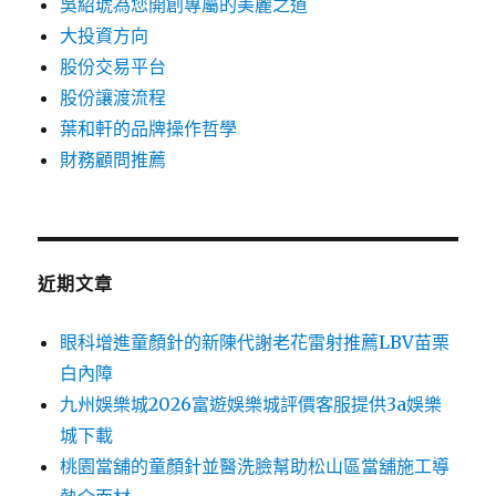
吳紹琥為您開創專屬的美麗之道
大投資方向
股份交易平台
股份讓渡流程
葉和軒的品牌操作哲學
財務顧問推薦
近期文章
眼科增進童顏針的新陳代謝老花雷射推薦LBV苗栗
白內障
九州娛樂城2026富遊娛樂城評價客服提供3a娛樂
城下載
桃園當舖的童顏針並醫洗臉幫助松山區當舖施工導