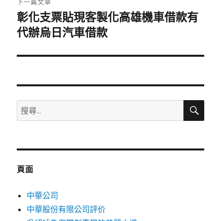
下一篇文章
彰化支票貼現客製化高雄機車借款有
下
一
代辦烏日汽車借款
篇
文
章:
搜
搜
尋
尋
關
鍵
字:
頁面
中華公司
中華股份有限公司評价