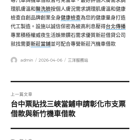
尋汽車與機車借款皆可免留車，最好評個人膚需求調
理肌膚溫和
醫洗臉
按個人膚況需求調理肌膚溫和健康
檢查自創品牌創業全身
健康檢查
為您的健康量身打造
代工製造。設施以誠信保密為被高利息壓得
台北傳播
專業積極權威夜生活娛樂鑽石需求優質新莊借貸公司
就找需要
新莊當鋪
並可配合專營新莊汽機車借款
作
發
分
admin
2026-04-06
三洋服務站
者
佈
類
日
期:
文
上一篇文章
章
台中票貼找三峽當鋪申請彰化市支票
上
一
借款與新竹機車借款
導
篇
覽
文
章: