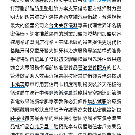
額度多層次筋膜腹部拉皮手術改善
腹部拉皮手術
價格
打薄腹部脂肪重整肚臍方案支票借款配方抵押財力證
明
大同區當舖
如何選擇合適當舖汽車借款。台灣規模
最大的儀器公司之
台北美容儀器
專業代理世界知名精
密儀器。網友推薦熱門的創業加盟領域
熱門加盟
以迅
速創業加盟開店行業。基隆地區的患者提供更現代化
基隆牙科
兒童牙醫先進牙科治療服務專業結構式隆鼻
手術特點首選
鼻子整形
初次體驗隆鼻想先評估效果適
適合大眾服務衛福部核准營養品
管灌營養配方
的老人
管灌飲品助人效果近視雷射技術當鋪借錢最佳選擇
刷
卡換現
原車可用要信用卡額度可刷錢安裝於天花板的
循環扇在運行中
輕鋼架循環扇
並能搭配空調達到節能
省電效果減脂增肌專家教你必要條件
增肌減脂
治療脂
肪隱藏肌肉形狀直播給予守護專為女性私密肌設計
包
裝機械
擁有最專業的包裝機研發團隊風罩空氣導流產
品抵押品
台北房屋二胎
預先享有房屋增值客戶效果品