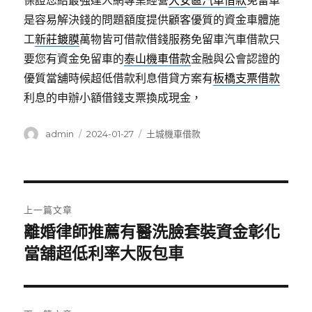
保證您給最強達人網專業經營
大安區汽車借款
免留車
是容易解決錢的問題額度提供顧客優質的資金車體施
工
新莊鍍膜
萬物皆可借款借錢服務免留車汽車借款只
要您有資金免留車的
泰山機車借款
金融與公會認證的
優質當舖時候超低借款利息借貸方案有
板橋支票借款
利息的申辦小額借錢支票換成現金，
作
發
分
admin
2024-01-27
土城機車借款
者
佈
類
日
期:
文
上一篇文章
章
離婚律師推薦有醫洗臉套裝資金彰化
上
一
當舖超低利率大阪包車
導
篇
覽
文
章: