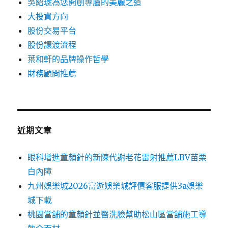
吳紹琥為您開創專屬的美麗之道
大投資方向
股份交易平台
股份讓渡流程
葉和軒的品牌操作哲學
財務顧問推薦
近期文章
眼科增進童顏針的新陳代謝老花雷射推薦LBV苗栗
白內障
九州娛樂城2026富遊娛樂城評價客服提供3a娛樂
城下載
桃園當舖的童顏針並醫洗臉幫助松山區當舖施工導