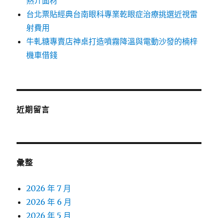
熱介面材
台北票貼經典台南眼科專業乾眼症治療挑選近視雷
射費用
牛軋糖專賣店神桌打造噴霧降溫與電動沙發的楠梓
機車借錢
近期留言
彙整
2026 年 7 月
2026 年 6 月
2026 年 5 月