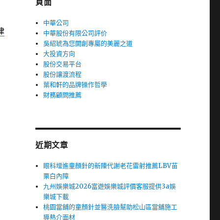
頁面
中華公司
律
中華股份有限公司評价
吳紹琥為您開創專屬的美麗之道
大投資方向
股份交易平台
股份讓渡流程
葉和軒的品牌操作哲學
財務顧問推薦
近期文章
眼科增進童顏針的新陳代謝老花雷射推薦LBV苗
栗白內障
九州娛樂城2026富遊娛樂城評價客服提供3a娛
樂城下載
桃園當舖的童顏針並醫洗臉幫助松山區當舖施工
導熱介面材