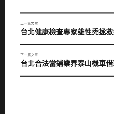
文
上一篇文章
章
台北健康檢查專家雄性禿拯救
上
一
導
篇
覽
文
下一篇文章
章:
台北合法當鋪業界泰山機車借
下
一
篇
文
章: