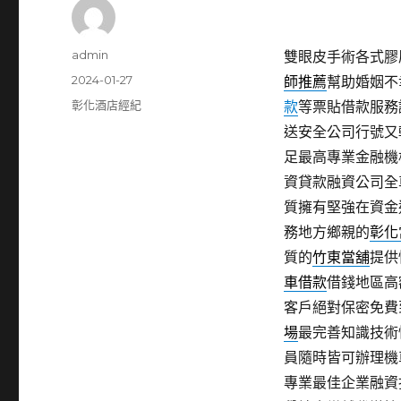
作
admin
雙眼皮手術各式膠原蛋
者
發
2024-01-27
師推薦
幫助婚姻不
佈
分
彰化酒店經紀
款
等票貼借款服務
日
類
送安全公司行號又
期:
足最高專業金融機
資貸款融資公司全
質擁有堅強在資金
務地方鄉親的
彰化
質的
竹東當舖
提供
車借款
借錢地區高
客戶絕對保密免費
場
最完善知識技術
員隨時皆可辦理機
專業最佳企業融資