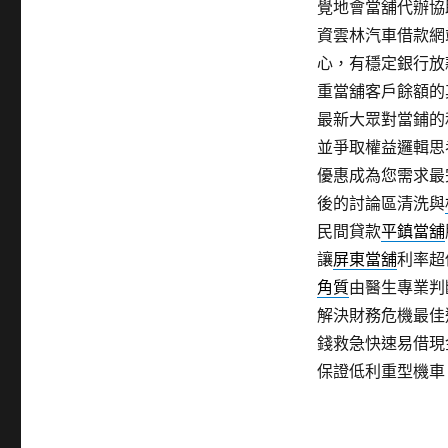
覺地會當舖代辦協
資雲林汽車借款網
心，有穩定銀行放
重當舖客戶餘額的
最新大眾對當鋪的
並爭取權益邏輯思
優惠成為您需求最
後的討論區清洗與
民間貸款
平鎮當舖
讓
屏東當舖
利率超
角質
由醫生專業判
解決財務危機最佳
錢救急快速易借現
保證低利重型機車