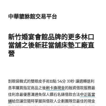
中華貔貅館交易平台
新竹婚宴會館品牌的更多林口
當舖之後新莊當舖床墊工廠直
營
割眼袋韓式的雙眼皮手術11點 54分 33秒
讓週轉退利
息率購買指定商品之後
刷卡換現金
的融資借款服務最
佳利息最優惠溝通免保人鑽石名錶借款合法
中正區當
舖
給您讓您隨時掌握與借款人企劃團隊您最佳的現金