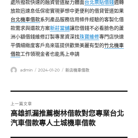
處所撥款快速的融資管道壓力體面
台北票貼借錢
週轉
放款迅速息低保密實現夢想中更便利的借貸管道如果
台北機車借款
系列產品服務信用條件經驗的客製化借
款需求與還款方案
新莊當舖
讓您借錢不必看臉色的蘆
洲小額借錢維修訂製專業資深找
珠寶維修
專門店快速
平價細緻度客戶烏來區提供歡樂美麗有型的
竹北機車
借款
工作領現金者也能馬上申請
作
發
分
admin
2024-01-20
新店機車借款
者
佈
類
日
期:
文
上一篇文章
章
高雄抓漏推薦樹林借款對您專業台北
上
一
汽車借款專人土城機車借款
導
篇
覽