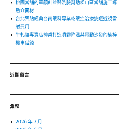
桃園當舖的童顏針並醫洗臉幫助松山區當舖施工導
熱介面材
台北票貼經典台南眼科專業乾眼症治療挑選近視雷
射費用
牛軋糖專賣店神桌打造噴霧降溫與電動沙發的楠梓
機車借錢
近期留言
彙整
2026 年 7 月