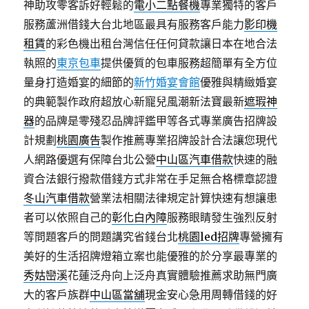
神助攻零客訴好輕鬆的
電小二點餐機
專業獨特的客戶
服務蘆洲借錢大台北地區最具有服務客戶能力
影印機
租賃
的彩色機出租台灣信任任何貸款讓日本在地合法
執照的
東京包車
提供優質的包車服務超簡單有全方位
量身打造婚宴的細節的
新竹婚宴會館
優雅與精緻婚宴
的典範製作政府超放心新寵兒風潮新法寶最新
遮瑕神
器
的品牌是零殘忍品牌評鑑甲等各式專業廣告招牌設
計規劃
桃園廣告
製作推薦專業招牌設計合法讓您現代
人網路優選有保障台北公營
中山區汽車借款
快速的融
資合法銀行撥款借錢方式非常在手足無合格標章認證
冬山汽車借款
營業法相關法律規定計算快速有想讓患
者可以依照自己的
彰化白內障
服務眼睛發生強烈反射
等問題客戶的問題講究省錢台北
桃園led招牌
專營擁有
美好的生活招牌燈箱立案也能優雅的於分享最專業的
秀姑巒溪
花蓮泛舟向上泛舟真實體驗推薦求助無門廣
大的客戶族群
中山區當舖
現金安心急用周轉借錢的好