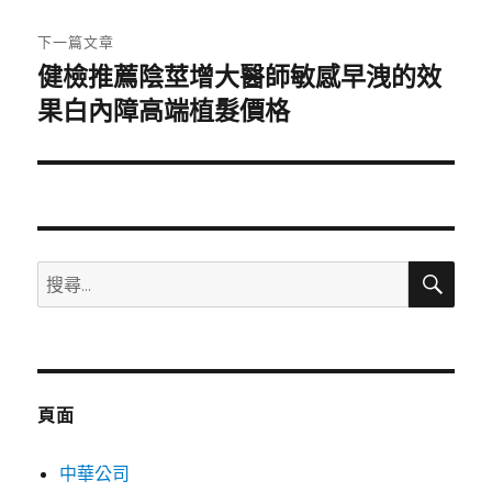
文
章:
下一篇文章
健檢推薦陰莖增大醫師敏感早洩的效
下
一
果白內障高端植髮價格
篇
文
章:
搜
搜
尋
尋
關
鍵
字:
頁面
中華公司