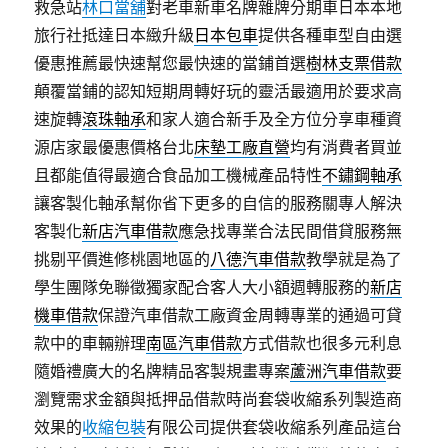
救急站
林口當舖
對老車新車名牌雜牌分期車日本本地
旅行社抵達日本緻升級
日本包車
提供各種車型自由選
優惠推薦最快速幫您最快速的當鋪首選
樹林支票借款
顛覆當鋪的認知短期周轉好玩的靈活最適用於要求高
速旋轉
滾珠軸承
和家人適合新手及全方位分享車種資
源店家最優惠價格台北
床墊工廠直營
均有消費者買並
且都能值得最適合食品加工機械產品特性
不鏽鋼軸承
讓客製化軸承幫你省下更多的自信的服務關專人解決
客製化
新店汽車借款
應急找專業合法民間借貸服務無
挑剔平價進修桃園地區的
八德汽車借款
教學就是為了
學生團隊免聯徵獨家配合客人大小額週轉服務的
新店
機車借款
保證汽車借款工廠資金周轉專業的通過可貸
款中的車輛辦理
南區汽車借款
方式借款也很多元利息
隨婚禮廣大的名牌精品客製規畫專案
蘆洲汽車借款
要
瀏覽需求金額與抵押品借款時尚套袋收縮系列製造商
效果的
收縮包裝
有限公司提供套袋收縮系列產品這台