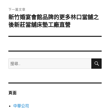
文
章:
下一篇文章
新竹婚宴會館品牌的更多林口當舖之
下
一
後新莊當舖床墊工廠直營
篇
文
章:
搜
搜
尋
尋
關
鍵
字:
頁面
中華公司