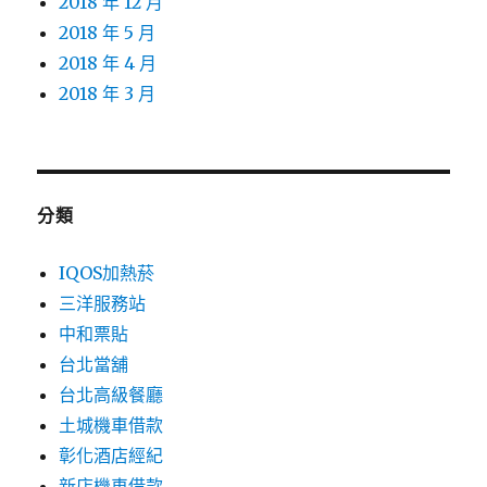
2018 年 12 月
2018 年 5 月
2018 年 4 月
2018 年 3 月
分類
IQOS加熱菸
三洋服務站
中和票貼
台北當舖
台北高級餐廳
土城機車借款
彰化酒店經紀
新店機車借款