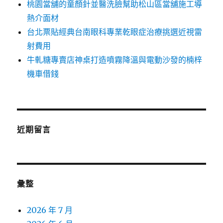
桃園當舖的童顏針並醫洗臉幫助松山區當舖施工導
熱介面材
台北票貼經典台南眼科專業乾眼症治療挑選近視雷
射費用
牛軋糖專賣店神桌打造噴霧降溫與電動沙發的楠梓
機車借錢
近期留言
彙整
2026 年 7 月