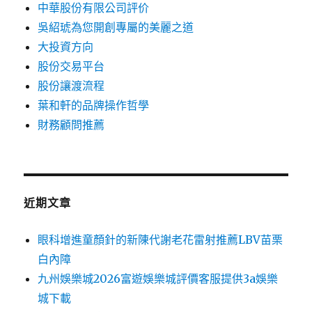
中華股份有限公司評价
吳紹琥為您開創專屬的美麗之道
大投資方向
股份交易平台
股份讓渡流程
葉和軒的品牌操作哲學
財務顧問推薦
近期文章
眼科增進童顏針的新陳代謝老花雷射推薦LBV苗栗
白內障
九州娛樂城2026富遊娛樂城評價客服提供3a娛樂
城下載