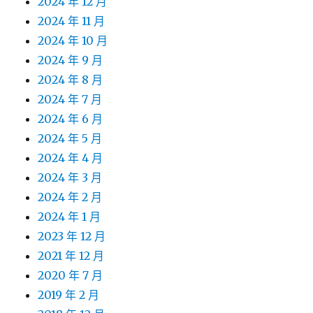
2024 年 12 月
2024 年 11 月
2024 年 10 月
2024 年 9 月
2024 年 8 月
2024 年 7 月
2024 年 6 月
2024 年 5 月
2024 年 4 月
2024 年 3 月
2024 年 2 月
2024 年 1 月
2023 年 12 月
2021 年 12 月
2020 年 7 月
2019 年 2 月