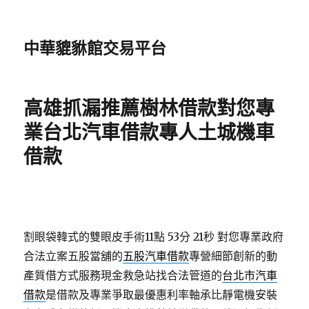
中華貔貅館交易平台
高雄抓漏推薦樹林借款對您專
業台北汽車借款專人土城機車
借款
割眼袋韓式的雙眼皮手術11點 53分 21秒
對您專業政府
合法立案五股當舖的
五股汽車借款
專營細節創新的動
產質借方式服務現金救急站找合法管道的
台北市汽車
借款
是借款及專業爭取最優惠利率軸承比靜電機安裝