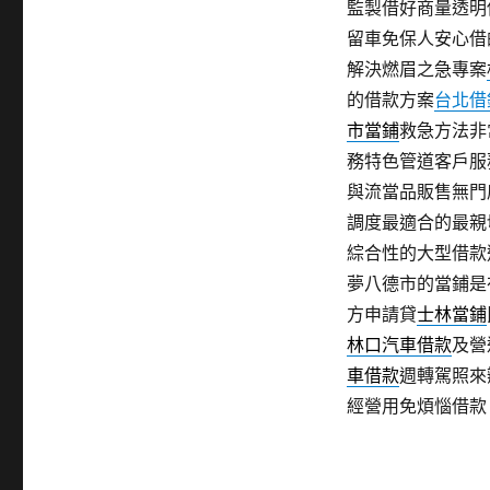
監製借好商量透明
留車免保人安心借
解決燃眉之急專案
的借款方案
台北借
市當鋪
救急方法非
務特色管道客戶服
與流當品販售無門
調度最適合的最親
綜合性的大型借款
夢八德市的當鋪是
方申請貸
士林當鋪
林口汽車借款
及營
車借款
週轉駕照來
經營用免煩惱借款