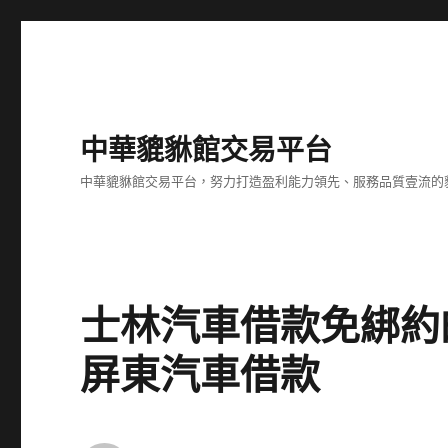
中華貔貅館交易平台
中華貔貅館交易平台，努力打造盈利能力領先、服務品質壹流的
士林汽車借款免綁約
屏東汽車借款