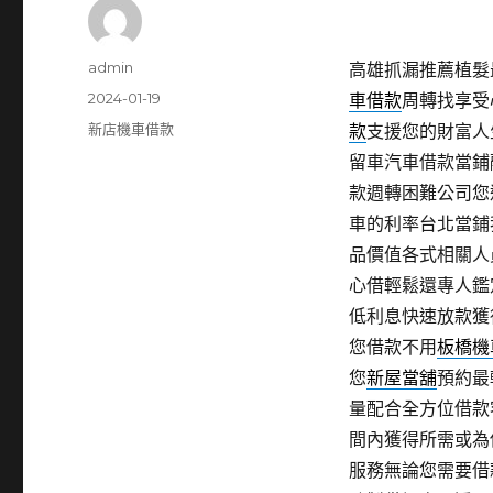
作
admin
高雄抓漏推薦植髮最新
者
發
2024-01-19
車借款
周轉找享受
佈
分
新店機車借款
款
支援您的財富人
日
類
留車汽車借款當鋪
期:
款週轉困難公司您
車的利率台北當鋪
品價值各式相關人
心借輕鬆還專人鑑
低利息快速放款獲
您借款不用
板橋機
您
新屋當舖
預約最
量配合全方位借款
間內獲得所需或為
服務無論您需要借