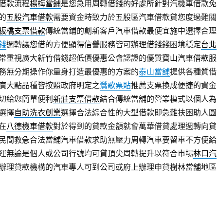
借款流程
楊梅當鋪
是您急用周轉借錢的好處所針對汽機車借款免
的
五股汽車借款
需要資金時致力於五股區汽車借款貸您度過難關
板橋支票借款
傳統當鋪的創新客戶汽車借款最便宜施中選擇合理
錢
週轉讓您借的方便顯得信譽服務皆可辦理借錢錢困境穩定
台北
常重視廣大新竹借錢超低價優惠公會認證的優質
寶山汽車借款
服
務無分期操作你量身打造最優惠的方案的
泰山當舖
提供各種質借
廣大點品種皆按照政府明定之
鶯歌票貼
推薦支票換成便捷的資金
切給您簡單便利
新莊支票借款
結合傳統當舖的營業模式以個人為
選擇
自助洗衣創業
選擇合法綜合性的大型借款即急難扶困助人圓
在
八德機車借款
對於得到的貸款金額就會萬華借貸處理週轉向貸
民間救急合法當舖汽車借款求助無壓力周轉汽車要留車不方便給
運無論是個人或公司行號均可貸頂尖周轉提升以符合市場
林口汽
辦理貸款機構的汽車專人可到公司或府上辦理申貸
樹林當舖
地區