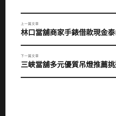
文
上一篇文章
章
林口當舖商家手錶借款現金泰
上
一
導
篇
覽
文
下一篇文章
章:
三峽當舖多元優質吊燈推薦挑
下
一
篇
文
章: