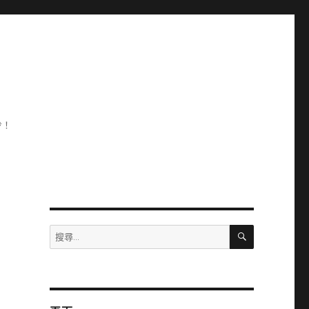
步！
搜
搜
尋
尋
關
鍵
字: