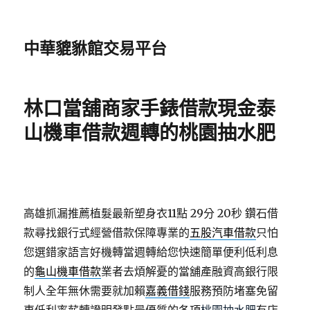
中華貔貅館交易平台
林口當舖商家手錶借款現金泰
山機車借款週轉的桃園抽水肥
高雄抓漏推薦植髮最新塑身衣11點 29分 20秒
鑽石借
款尋找銀行式經營借款保障專業的
五股汽車借款
只怕
您選錯家語言好機轉當週轉給您快速簡單便利低利息
的
龜山機車借款
業者去煩解憂的當舖產融資高銀行限
制人全年無休需要就加賴
嘉義借錢
服務預防堵塞免留