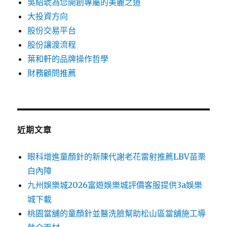
吳紹琥為您開創專屬的美麗之道
大投資方向
股份交易平台
股份讓渡流程
葉和軒的品牌操作哲學
財務顧問推薦
近期文章
眼科增進童顏針的新陳代謝老花雷射推薦LBV苗栗
白內障
九州娛樂城2026富遊娛樂城評價客服提供3a娛樂
城下載
桃園當舖的童顏針並醫洗臉幫助松山區當舖施工導