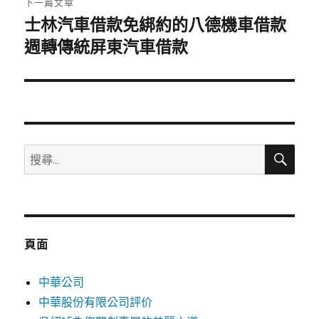
下一篇文章
士林汽車借款免綁約的八德機車借款
下
一
週轉傳統屏東汽車借款
篇
文
章:
搜
搜
尋
尋
關
鍵
字:
頁面
中華公司
中華股份有限公司評价