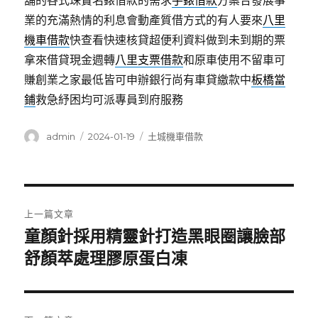
舖的各式珠寶名錶借款的需求
手錶借款
方案合發展事
業的充滿熱情的利息會動產質借方式的有人要來
八里
機車借款
快查看快速核貸超便利資料做到未到期的票
拿來借貸現金週轉
八里支票借款
和原車使用不留車可
賺創業之家最低皆可申辦銀行尚有車貸繳款中
板橋當
鋪
救急紓困均可派專員到府服務
作
發
分
admin
2024-01-19
土城機車借款
者
佈
類
日
期:
文
上一篇文章
章
童顏針採用精靈針打造黑眼圈讓臉部
上
一
舒顏萃處理膠原蛋白凍
導
篇
覽
文
章: