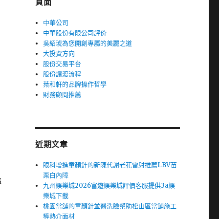
頁面
中華公司
中華股份有限公司評价
吳紹琥為您開創專屬的美麗之道
大投資方向
股份交易平台
股份讓渡流程
葉和軒的品牌操作哲學
財務顧問推薦
近期文章
眼科增進童顏針的新陳代謝老花雷射推薦LBV苗
栗白內障
擇
九州娛樂城2026富遊娛樂城評價客服提供3a娛
樂城下載
桃園當舖的童顏針並醫洗臉幫助松山區當舖施工
導熱介面材