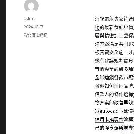
作
admin
近視雷射專家符合隱適
者
發
2024-01-17
場
的最新食記評價
佈
分
彰化酒店經紀
層與精密加工營保
日
類
決方案滿足共同追
期:
板買賣安全施工才
幾有建議規劃寶貝
音窗專業經驗多項
全球連鎖餐飲市場
教你如何活用品牌
借款人的條件選擇
物方案的
改善早洩
器
autocad
下載價
信用卡換現金
流程
己的
隆亨娛樂城
專