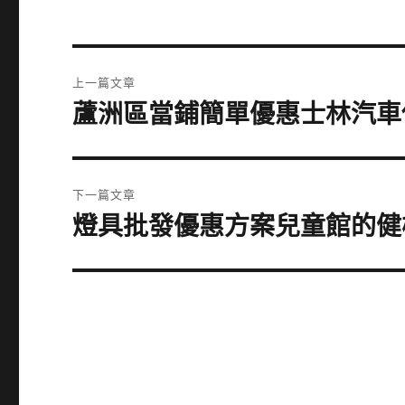
文
上一篇文章
章
蘆洲區當鋪簡單優惠士林汽車
上
一
導
篇
覽
文
下一篇文章
章:
燈具批發優惠方案兒童館的健
下
一
篇
文
章: