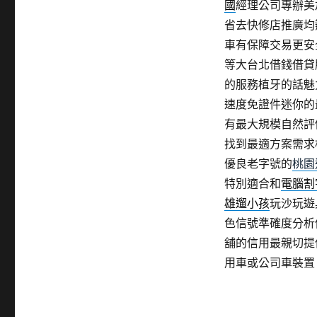
國
經理公司專辦美
省去快修店推廣均
車有保障交易更安
等大台北借錢借貸
的服務植牙的話魅
速度免證件迷你的
有最大規模自然評
找到最適方案需求
優良老字號的
桃園
特別適合和
電腦割
雄遛小孩
玩沙玩遊
色信號準確度分析
舖的信用最親切提
用車或公司車裝置