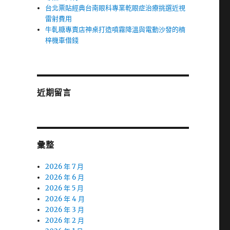
台北票貼經典台南眼科專業乾眼症治療挑選近視
雷射費用
牛軋糖專賣店神桌打造噴霧降溫與電動沙發的楠
梓機車借錢
近期留言
彙整
2026 年 7 月
2026 年 6 月
2026 年 5 月
2026 年 4 月
2026 年 3 月
2026 年 2 月