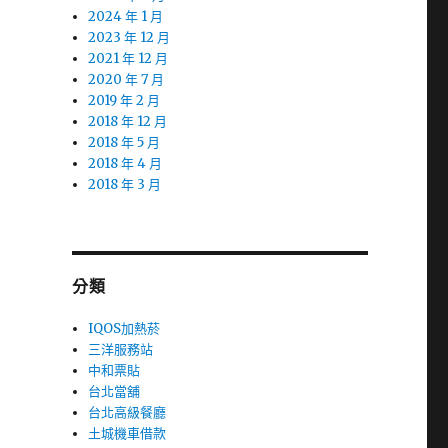
2024 年 1 月
2023 年 12 月
2021 年 12 月
2020 年 7 月
2019 年 2 月
2018 年 12 月
2018 年 5 月
2018 年 4 月
2018 年 3 月
分類
IQOS加熱菸
三洋服務站
中和票貼
台北當舖
台北高級餐廳
土城機車借款