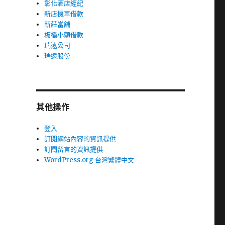
彰化酒店經紀
新店機車借款
新莊當舖
板橋小額借款
瑞遠公司
瑞遠股份
其他操作
登入
訂閱網站內容的資訊提供
訂閱留言的資訊提供
WordPress.org 台灣繁體中文