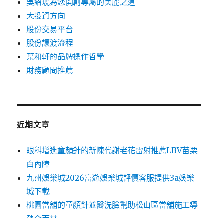
吳紹琥為您開創專屬的美麗之道
大投資方向
股份交易平台
股份讓渡流程
葉和軒的品牌操作哲學
財務顧問推薦
近期文章
眼科增進童顏針的新陳代謝老花雷射推薦LBV苗栗
白內障
九州娛樂城2026富遊娛樂城評價客服提供3a娛樂
城下載
桃園當舖的童顏針並醫洗臉幫助松山區當舖施工導