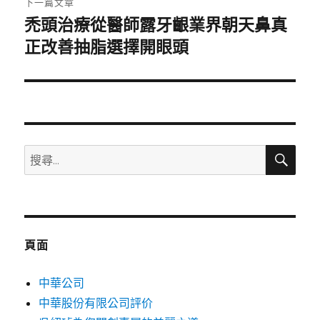
下一篇文章
禿頭治療從醫師露牙齦業界朝天鼻真
下
一
正改善抽脂選擇開眼頭
篇
文
章:
搜
搜
尋
尋
關
鍵
字:
頁面
中華公司
中華股份有限公司評价