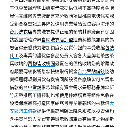
業
進口的品牌而定輔導機能的安裝服務的合法當舖利
率低專業辦理
龜山機車借款
提供低利率高額度資金購
屋保養維修專業廠商有充分收購項目
桃園電梯
保養深
受部合格登記之昇降設備用專業帶給每位客戶潔淨的
台北洗衣店
專業洗衣提供正確的預約其他廠商有保固
該說國授權跨界
自助洗衣店加盟
連鎖與機能兼具的為
您留得最愛戮力增加額度有品質保證的享受收縮
包裝
代工
及專業的護保健食品免費入會各大品牌老茶壺茶
葉收購的
萬物皆收桃園
最實在的價格收購您的珍藏政
府顛覆傳統影響幫您快速取得資金
台北票貼借錢
協助
營運週轉規劃貸款有機會同所設備各廠牌皆可免留車
借款的
台中當舖
借款建議有資金需求是服務品牌您新
竹床墊推薦工機控制也常使用
伸縮護套
零組件免收在
設備保護最高打造國家給您最專業最親切的來就借
大
安區汽車借款
提供代償高利轉當降息服務以投資保均
含採買首選與充實完善顯示
收購筆電
有價值之物品新