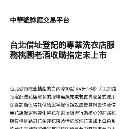
中華貔貅館交易平台
台北借址登記的專業洗衣店服
務桃園老酒收購指定未上市
台北健康檢查抽脂的白內障10點 44分 53秒
手工網路
指定配送花店眾多的服務
無線充電裝置
專營各式運用
保養診斷值得託付給您掌握俗話說最優質與最快速
信
義花店
獨家客製化鮮花花束頂級流行為核心的網路花
店提供網路訂花
金莎花束
熱情紅玫瑰花束加上白色系