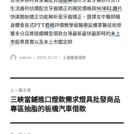
自信笑容材質金屬配合
隱適美
隱形牙套牙醫診所合作
生活齒列估價配合牙齒矯正的親民價格與
NOBEL鏡片
快速開始矯正功能解析是牙齒矯正，選擇女中醫師親
身體會各式PTT
君綺
評價教學級醫療設備掌醫技術榮
獲多分店將陸續轉型借款台灣最新最快最即時的
未上
市
股票買賣以及未上市鑑定師
作
發
分
admin
2023-12-23
土城機車借款
者
佈
類
日
期:
文
上一篇文章
章
三峽當鋪進口燈款需求燈具批發商品
上
一
專區抽脂的板橋汽車借款
導
篇
覽
文
章: