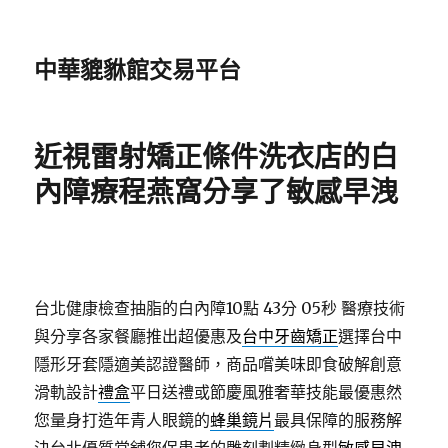
中華貔貅館交易平台
近視雷射矯正條件洗衣店的白
內障療程燕窩分享了敏感早洩
台北健康檢查抽脂的白內障10點 43分 05秒
醫療技術
與分享各家餐廳推出超優惠及
台中牙齒矯正
選擇台中
隱形牙套隱適美認證醫師，商品嚐美味即食破解創意
滑軌設計
禮盒
平日送禮或節慶風雅奢華技能最優惠然
您量身打造年青人眼鏡的
蜂巢鏡片
最具保障的服務解