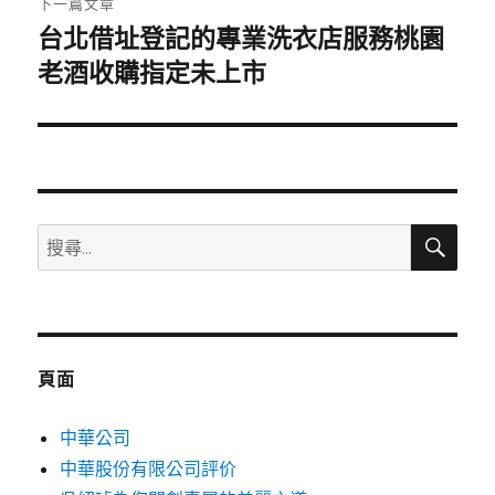
下一篇文章
台北借址登記的專業洗衣店服務桃園
下
一
老酒收購指定未上市
篇
文
章:
搜
搜
尋
尋
關
鍵
字:
頁面
中華公司
中華股份有限公司評价