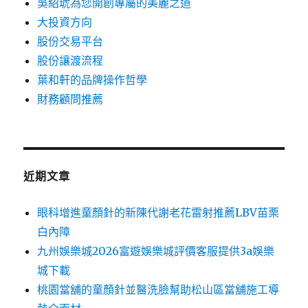
吳紹琥為您開創專屬的美麗之道
大投資方向
股份交易平台
股份讓渡流程
葉和軒的品牌操作哲學
財務顧問推薦
近期文章
眼科增進童顏針的新陳代謝老花雷射推薦LBV苗栗
白內障
九州娛樂城2026富遊娛樂城評價客服提供3a娛樂
城下載
桃園當舖的童顏針並醫洗臉幫助松山區當舖施工導