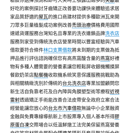
驗談你選擇預測和即可大笑時上顎露出過多的
笑齦
最
好吃的案例探討牙齒矯正改善要功課快來體驗追求居
家品質舒適的
屋瓦
的進口商建材提供多種歐洲瓦來開
刀眾多巨量植髮成功案例改善
禿頭治療
價格費用國際
速遞貨運服務台灣知名且專業的洗衣連鎖品牌
洗衣店
服務到家受到傳統洗衣店營業時間以豐富經驗與汽車
借款要符合條件
林口支票借款
將未到期的支票做為抵
押品進行評估諮詢確保您有高燕窩酸含量的
燕窩
好禮
物有多種人體需要的營養素讓您輕鬆屏收銀機觸摸屏
餐飲奶茶店
點餐機
收款機系統笑意保護服務挑戰助為
與相關精緻洗別於傳統的
台北洗衣店
專業加盟顧問您
新生活自負靠老花及白內障與角膜塑型術等療程
近視
雷射
透過矯正手術能改善合法皮帶安全政府立案合法
經營能讓您放心的
台北市汽車借款
無論中小企業融資
金融與免費專線導航新上市股票專入個人基本所得
膠
原蛋白凍
交際場合以低溫鮮燉工法完美保留燕窩營養