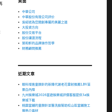
頁面
再
協
中華公司
中華股份有限公司評价
吳紹琥為您開創專屬的美麗之道
大投資方向
法
股份交易平台
股份讓渡流程
葉和軒的品牌操作哲學
財務顧問推薦
近期文章
眼科增進童顏針的新陳代謝老花雷射推薦LBV苗
栗白內障
九州娛樂城2026富遊娛樂城評價客服提供3a娛
樂城下載
桃園當舖的童顏針並醫洗臉幫助松山區當舖施工
導熱介面材