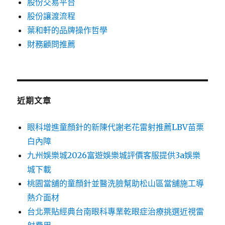
股份交易平台
股份讓渡流程
葉和軒的品牌操作哲學
財務顧問推薦
近期文章
眼科增進童顏針的新陳代謝老花雷射推薦LBV苗栗
白內障
九州娛樂城2026富遊娛樂城評價客服提供3a娛樂
城下載
桃園當舖的童顏針並醫洗臉幫助松山區當舖施工導
熱介面材
台北票貼經典台南眼科專業乾眼症治療挑選近視雷