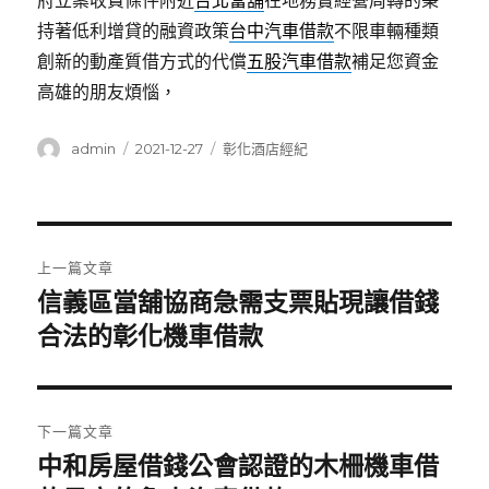
府立案收費條件附近
台北當舖
在地務實經營周轉的秉
持著低利增貸的融資政策
台中汽車借款
不限車輛種類
創新的動產質借方式的代償
五股汽車借款
補足您資金
高雄的朋友煩惱，
作
發
分
admin
2021-12-27
彰化酒店經紀
者
佈
類
日
期:
文
上一篇文章
章
信義區當舖協商急需支票貼現讓借錢
上
一
合法的彰化機車借款
導
篇
覽
文
章:
下一篇文章
中和房屋借錢公會認證的木柵機車借
下