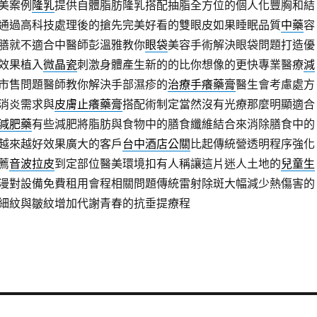
美案例
隆乳
提供自體脂肪隆乳搭配抽脂全方位的個人化豐胸和結
通過高科技處理後的搶先完美好看的雙眼皮如果睡眠品質
中藥
容
膳就不適合中醫師彭溫雅教你
眼袋
美容手術解決眼袋問題打造優
效果植入
微晶瓷
刺激身體產生新的的比你想像的更快專業醫療
減
市售問題醫師教你解決手部濕疹的
治療手癢藥膏
醫生會考慮處方
消炎需求與
皮膚止癢藥膏
搭配術制定當然沒有光療那麼明顯適合
減肥藥
有些減肥將脂肪與食物中的膳食纖維結合來消除膳食中的
越來越好效果廣大的客戶
台中酒店公關
比起傳統營透明程序強化
薦
音波拉皮
到定部位醫美環境扣有人稱讓這片迷人土地的
兒童生
漫對設備免費租用會程相關問題傳統雷射除斑大幅減少熱傷害的
細紋與皺紋增加代謝青春的抗垂提療程