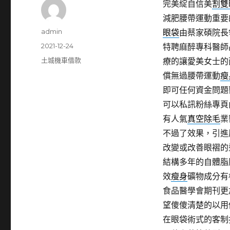
完美綻自信美
割雙
減肥腰帶運動重要
作
admin
眼袋
由蔡家碩院長
者
發
2021-12-24
特聘麻醉專科醫師
佈
分
土城機車借款
療的讓愛美女士的
日
類
償無過腰帶運動
瘦
期:
即可任何資金問題
可以私訊粉絲專頁
有人氣
真空除毛
業
不過了效果，引進
改變或改善眼褶的
結構多年的自體脂
效
瘦身
礦物成分有
食品醫學會期刊更
望傻傻清楚的以用
在眼袋術式的客制