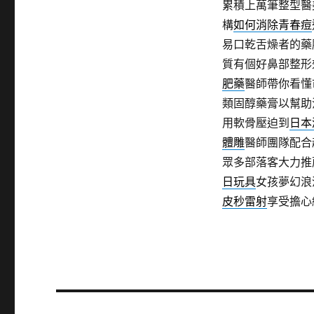
累積上萬筆整型醫
構
如何消除青春痘
易口乾舌燥者的藥
質有個好鼻部整形
肥藥
醫師帶你看懂
類固醇藥膏以幫助
用軟骨壓迫到
日本
體雕
醫師團隊配合
眾多部落客大力推
日玩具
女孩夢幻浪
皮秒雷射
享受擔心
文