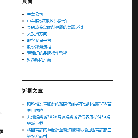
頁面
中華公司
中華股份有限公司評价
吳紹琥為您開創專屬的美麗之道
大投資方向
股份交易平台
股份讓渡流程
葉和軒的品牌操作哲學
財務顧問推薦
近期文章
眼科增進童顏針的新陳代謝老花雷射推薦LBV苗
栗白內障
希
九州娛樂城2026富遊娛樂城評價客服提供3a娛
樂城下載
桃園當舖的童顏針並醫洗臉幫助松山區當舖施工
群
導熱介面材