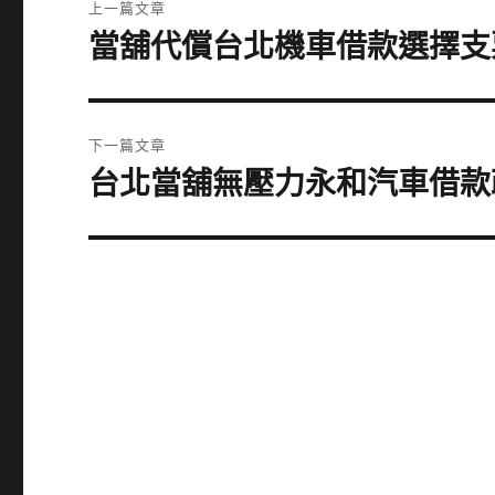
上一篇文章
章
當舖代償台北機車借款選擇支
上
一
導
篇
覽
文
下一篇文章
章:
台北當舖無壓力永和汽車借款
下
一
篇
文
章: