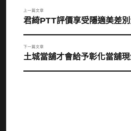
文
上一篇文章
章
君綺PTT評價享受隱適美差
上
一
導
篇
覽
文
下一篇文章
章:
土城當舖才會給予彰化當舖現
下
一
篇
文
章: