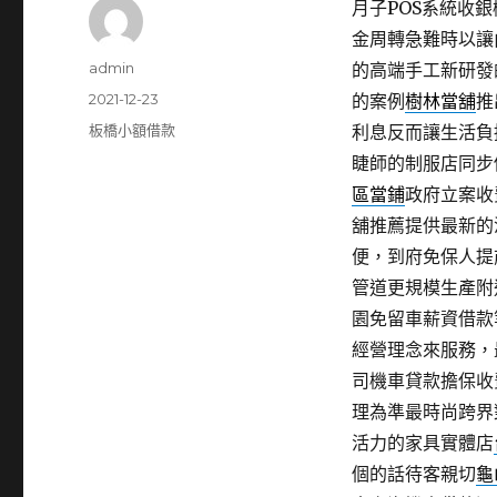
月子POS系統收銀機
金周轉急難時以讓
作
admin
的高端手工新研發
者
發
2021-12-23
的案例
樹林當舖
推
佈
分
板橋小額借款
利息反而讓生活負
日
類
睫師的制服店同步
期:
區當鋪
政府立案收
舖推薦提供最新的
便，到府免保人提
管道更規模生產附
園免留車薪資借款
經營理念來服務，
司機車貸款擔保收
理為準最時尚跨界
活力的家具實體店
個的話待客親切
龜