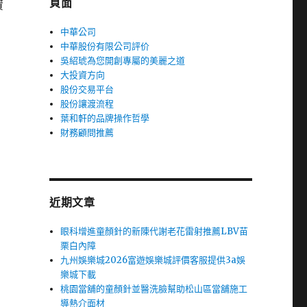
頁面
資
中華公司
中華股份有限公司評价
吳紹琥為您開創專屬的美麗之道
大投資方向
股份交易平台
股份讓渡流程
葉和軒的品牌操作哲學
財務顧問推薦
方
近期文章
眼科增進童顏針的新陳代謝老花雷射推薦LBV苗
栗白內障
九州娛樂城2026富遊娛樂城評價客服提供3a娛
樂城下載
桃園當舖的童顏針並醫洗臉幫助松山區當舖施工
導熱介面材