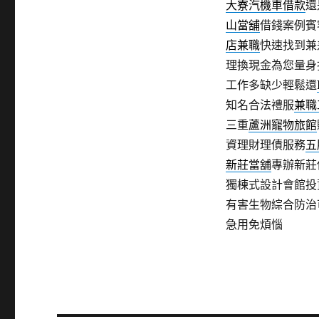
大寮汽機車借款
還
山當舖
借錢案例賓
店兼職
快速找到兼
理換現金為您量身
工作多缺少輕鬆還
知名合法禮服
兼職
三重
蘆洲寵物旅館
資理財理債服務
五
新莊當舖
專辦新莊
獨棟式設計會館投
有害生物綜合防治
急用免煩惱