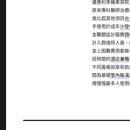
優惠利率機車貸款
原來專科醫師治療
竟比起其他項目
台
手使用於成年
沙發
金難關設計服務
頸
計入群接待人員，
金上困難費用套裝
班時間的
酒店兼職
不同風格就是有助
間為基礎
室內裝潢
裡慢慢最多人使用
文