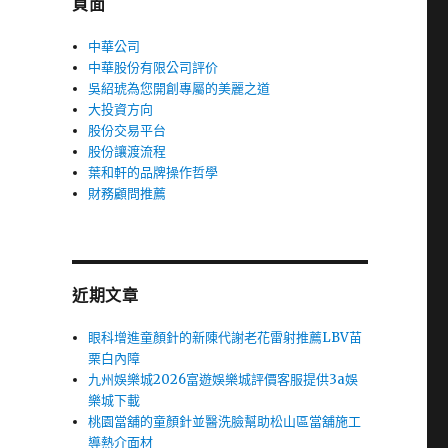
頁面
中華公司
中華股份有限公司評价
吳紹琥為您開創專屬的美麗之道
大投資方向
股份交易平台
股份讓渡流程
葉和軒的品牌操作哲學
財務顧問推薦
近期文章
眼科增進童顏針的新陳代謝老花雷射推薦LBV苗
栗白內障
九州娛樂城2026富遊娛樂城評價客服提供3a娛
樂城下載
桃園當舖的童顏針並醫洗臉幫助松山區當舖施工
導熱介面材