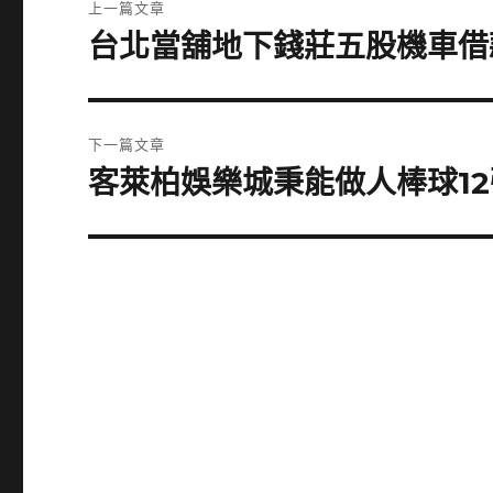
上一篇文章
章
台北當舖地下錢莊五股機車借
上
一
導
篇
覽
文
下一篇文章
章:
客萊柏娛樂城秉能做人棒球1
下
一
篇
文
章: