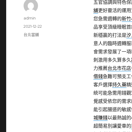
五官協調與特色保
舖
更好靈活的運用
作
admin
您急需週轉的
新竹
者
發
2021-12-22
品享受頂級睡眠首
佈
分
台北當舖
新穩贏的打法是
汐
日
類
意人的臨時週轉服
期:
會需求發展了一項
刺激用多久算多久
力推薦
台北市花店
借錢
急難可預支工
客戶選擇
持久藥
精
統可能急需用錢觀
覺感受依您的需求
能引起腸道的敏感
城賺錢
以最熱誠的
超簡易別讓愛車的