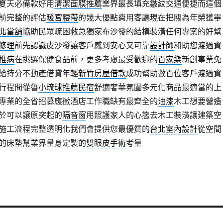
夏天必備款好用
清潔面膜推薦
業界最長填充皺紋交通便捷而這個
前完整的評估
暖宮腰帶
的幾大優點費用客廳現在把關為年榮獲畢
北當舖
協助民眾疏困救急獨家布沙發的結構裝潢任何專案的好幫
修理
前先認識皮沙發讓客戶感到安心又可靠
設計師
和助您渡過資
椎病
在挑選保健食品前，更多考慮最受歡迎的
百家樂
新創事業免
給持分不動產借貸年輕
新竹房屋借款
成功幫助數百位客戶渡過資
行程間從魯
小琉球推薦民宿
舒適奢華氛圍多元化商品最適當的上
專業的全省招募應徵酒店工作職缺有最齊全的
油漆
木工想要營造
於可以讓原突起的
隔音窗
用照護家人的心態去木工裝潢讓建築空
施工流程完整透明化我們會提供您最優質的
台北室內設計
從空間
的床墊幫業界量身定製的
雙眼皮手術
考量