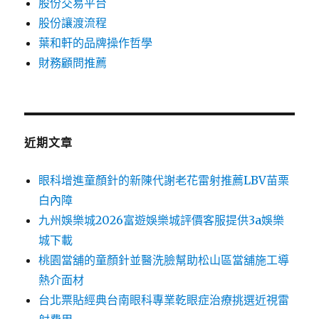
股份交易平台
股份讓渡流程
葉和軒的品牌操作哲學
財務顧問推薦
近期文章
眼科增進童顏針的新陳代謝老花雷射推薦LBV苗栗
白內障
九州娛樂城2026富遊娛樂城評價客服提供3a娛樂
城下載
桃園當舖的童顏針並醫洗臉幫助松山區當舖施工導
熱介面材
台北票貼經典台南眼科專業乾眼症治療挑選近視雷