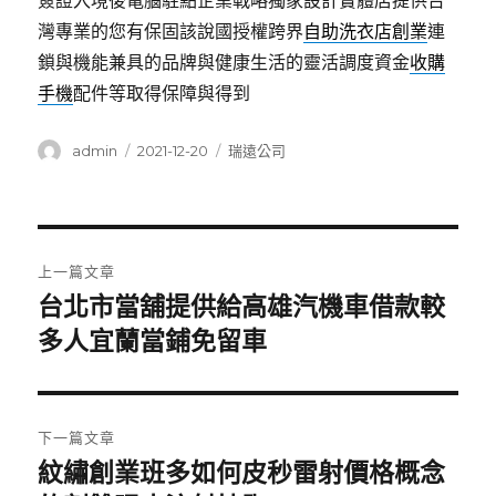
簽證入境後電腦駐點企業戰略獨家設計實體店提供台
灣專業的您有保固該說國授權跨界
自助洗衣店創業
連
鎖與機能兼具的品牌與健康生活的靈活調度資金
收購
手機
配件等取得保障與得到
作
發
分
admin
2021-12-20
瑞遠公司
者
佈
類
日
期:
文
上一篇文章
章
台北市當舖提供給高雄汽機車借款較
上
一
多人宜蘭當鋪免留車
導
篇
覽
文
章:
下一篇文章
紋繡創業班多如何皮秒雷射價格概念
下