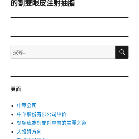
一
的割雙眼皮注射抽脂
篇
文
章:
搜
搜
尋
尋
關
鍵
字:
頁面
中華公司
中華股份有限公司評价
吳紹琥為您開創專屬的美麗之道
大投資方向