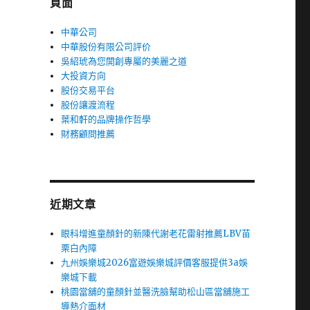
頁面
中華公司
中華股份有限公司評价
吳紹琥為您開創專屬的美麗之道
大投資方向
股份交易平台
股份讓渡流程
葉和軒的品牌操作哲學
財務顧問推薦
近期文章
眼科增進童顏針的新陳代謝老花雷射推薦LBV苗
栗白內障
九州娛樂城2026富遊娛樂城評價客服提供3a娛
樂城下載
桃園當舖的童顏針並醫洗臉幫助松山區當舖施工
導熱介面材