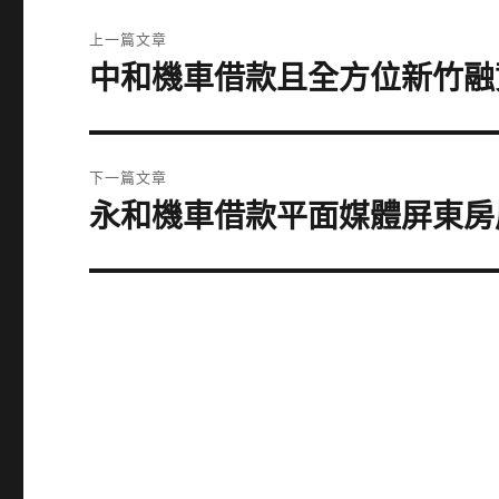
文
上一篇文章
章
中和機車借款且全方位新竹融
上
一
導
篇
覽
文
下一篇文章
章:
永和機車借款平面媒體屏東房
下
一
篇
文
章: