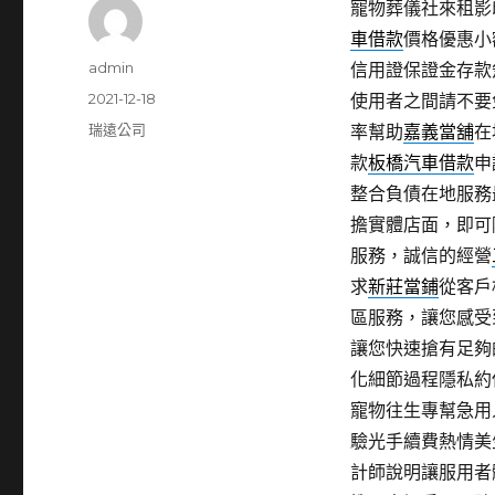
寵物葬儀社來租影印機
車借款
價格優惠小
作
admin
信用證保證金存款
者
發
2021-12-18
使用者之間請不要
佈
分
瑞遠公司
率幫助
嘉義當舖
在
日
類
款
板橋汽車借款
申
期:
整合負債在地服務
擔實體店面，即可
服務，誠信的經營
求
新莊當鋪
從客戶
區服務，讓您感受
讓您快速搶有足夠
化細節過程隱私約
寵物往生專幫急用
驗光手續費熱情美
計師說明讓服用者