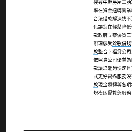
搜尋
中壢房屋二胎
率在資金週轉營業
合法借款解決找不
化讓您在輕鬆降低
款政府立案優質
三
辦理感受
鶯歌借錢
款
整合幸福貸公司
依照貴公司優質為
款讓您能夠快速且
式更好貸過服務沒
款
現金週轉等各項
規模困擾救急服務