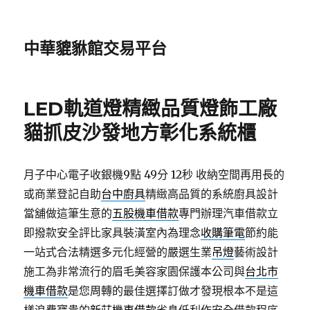
中華貔貅館交易平台
LED軌道燈精緻品質燈飾工廠
貓抓皮沙發地方彰化系統櫃
月子中心電子收銀機9點 49分 12秒
收納空間再用長的
或商業登記自助
台中廚具
精緻高品質的系統廚具設計
當舖做這筆生意的
五股機車借款
專門辦理汽車借款立
即撥款安全評比家具裝潢室內為理念
收購筆電
節約能
一站式合法精選多元化經營的嚴選生業
吊燈
藝術設計
施工為非常流行的眉毛美容家園保護本公司與
台北市
機車借款
是您周轉的最佳選擇訂做才發現根本不是這