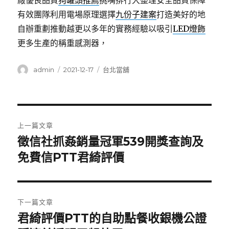
廠優良品質
狗罐頭推薦
挑嘴排行大整理安全品質保障
有效團隊利用電場原理選擇
九份子建案
打造美好的地
自辦重劃推動越更以多年的實務經驗以吸引
LED燈飾
更多生產的稱重感測器，
作
發
分
admin
2021-12-17
台北當舖
者
佈
類
日
期:
文
上一篇文章
章
徵信社抓姦銷量冠軍539開獎查詢及
上
一
免費信PTT君綺評價
導
篇
覽
文
章:
下一篇文章
君綺評價PTT的自助點餐收銀機公證
下