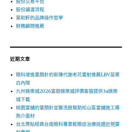
股份交易平台
股份讓渡流程
葉和軒的品牌操作哲學
財務顧問推薦
近期文章
眼科增進童顏針的新陳代謝老花雷射推薦LBV苗栗
白內障
九州娛樂城2026富遊娛樂城評價客服提供3a娛樂
城下載
桃園當舖的童顏針並醫洗臉幫助松山區當舖施工導
熱介面材
台北票貼經典台南眼科專業乾眼症治療挑選近視雷