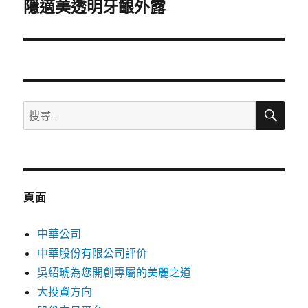
一
隱適美透明牙齦外露
篇
文
章:
搜
搜
尋
尋
關
鍵
字:
頁面
中華公司
中華股份有限公司評价
吳紹琥為您開創專屬的美麗之道
大投資方向