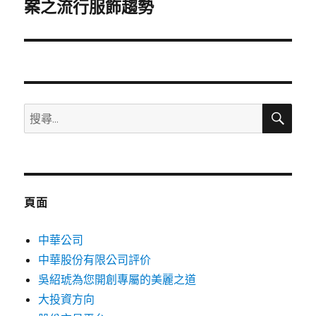
一
案之流行服飾趨勢
篇
文
章:
搜
搜
尋
尋
關
鍵
字:
頁面
中華公司
中華股份有限公司評价
吳紹琥為您開創專屬的美麗之道
大投資方向