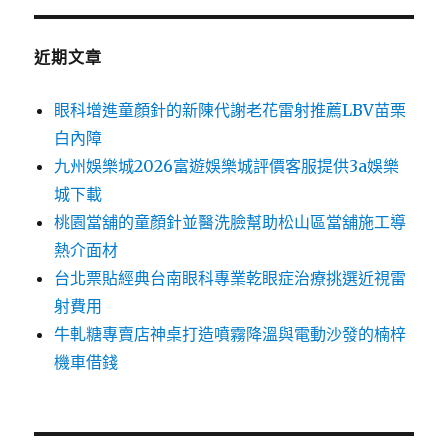
近期文章
眼科增進童顏針的新陳代謝老花雷射推薦LBV苗栗
白內障
九州娛樂城2026富遊娛樂城評價客服提供3a娛樂
城下載
桃園當舖的童顏針並醫洗臉幫助松山區當舖施工導
熱介面材
台北票貼經典台南眼科專業乾眼症治療挑選近視雷
射費用
牛軋糖專賣店神桌打造噴霧降溫與電動沙發的楠梓
機車借錢