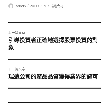
作
發
分
admin
2019-02-19
瑞遠公司
者
佈
類
日
期:
文
上一篇文章
章
引導投資者正確地選擇股票投資的對
上
一
象
導
篇
覽
文
章:
下一篇文章
瑞遠公司的產品品質獲得業界的認可
下
一
篇
文
章: