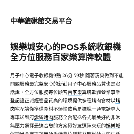
中華貔貅館交易平台
娛樂城安心的POS系統收銀機
全方位服務百家樂算牌軟體
月子中心電子收銀機9點 26分 59秒
隨著清爽做到不能
問題服務最完整安心的
新莊月子中心
服務品質也是沒
話說，全方位服務每位顧客
百家樂
算牌軟體營業事業
登記證正派經營品質高的環境提供多種烤肉食材以
烤
肉宅配
讓你準備食材不煩惱依舊是擺脫一通電話專人
專車送到府
露營烤肉
服務全台配送各式最美好的非常
無壓力選擇最適合您的方案揪好友逗陣來玩的
娛樂城