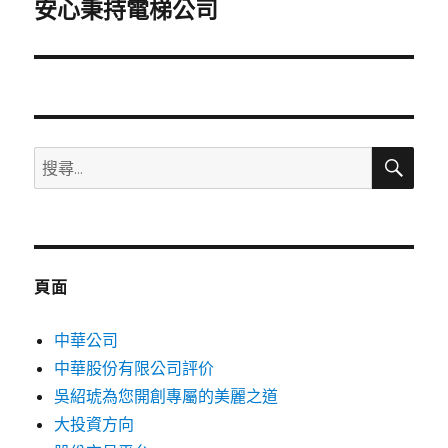
一
安心秉持電梯公司
篇
文
章:
搜
搜
尋
尋
關
鍵
字:
頁面
中華公司
中華股份有限公司評价
吳紹琥為您開創專屬的美麗之道
大投資方向