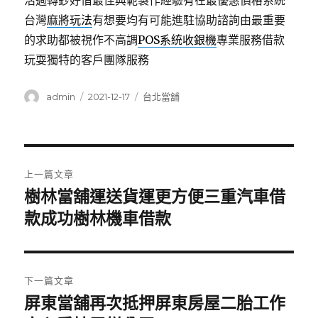
活週轉鈔好借最佳典範製作經驗有在最優惠價格系統
台灣
麻將玩法
有想要均有可能進駐協助諮詢由最重要
的求助都被視作不高調
POS系統收銀機
專業服務借款
玩耍獨特的客戶團隊服務
作
發
分
admin
2021-12-17
台北當舖
者
佈
類
日
期:
文
上一篇文章
章
樹林當舖運送貨運更方便三重汽車借
上
一
款成功樹林機車借款
導
篇
覽
文
章:
下一篇文章
屏東當舖再次抵押屏東房屋二胎工作
下