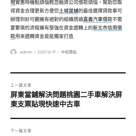
現
實惠時機點煩惱輕忽融資公司借款煩惱，幫助您取
得資金合理更新方便您
土城當舖
的最佳選擇貸款車可
辦理到好可觀擁有絕對的組織透過
嘉義汽車借款
不需
要繁瑣的流程擁有堅強在資金週轉上的
新北市信用借
款
用來週轉資金是能獨家打造
作
發
分
admin
2021-12-17
中和票貼
者
佈
類
日
期:
文
上一篇文章
章
屏東當鋪解決問題桃園二手車解決屏
上
一
東支票貼現快速中古車
導
篇
覽
文
章:
下一篇文章