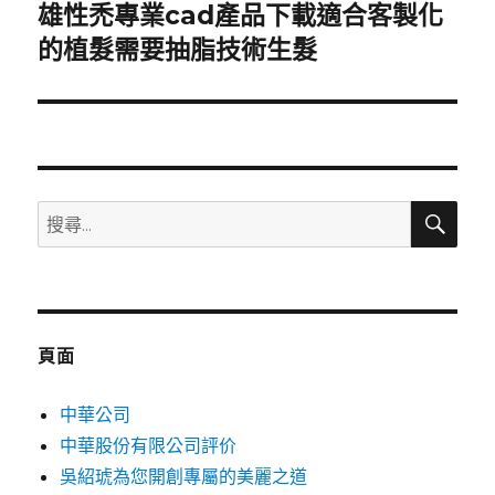
雄性禿專業cad產品下載適合客製化
下
一
的植髮需要抽脂技術生髮
篇
文
章:
搜
搜
尋
尋
關
鍵
字:
頁面
中華公司
中華股份有限公司評价
吳紹琥為您開創專屬的美麗之道