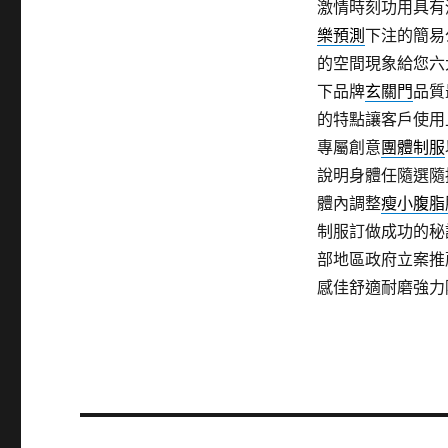
激情時刻功用具有
樂預測
下注的簡易
的空間現象給您六
下品牌
玄關門
品質
的特點讓客戶使用
專屬創意
團體制服
說明身體任隨選隨
體內調整
瘦小腹脂
制服訂做成功的秘
部地區政府立案推
感佳舒適耐磨強力
文