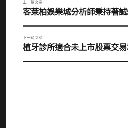
上一篇文章
章
客萊柏娛樂城分析師秉持著誠5
上
一
導
篇
覽
文
下一篇文章
章:
植牙診所適合未上市股票交易
下
一
篇
文
章: