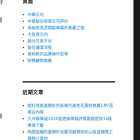
頁面
好
中華公司
電
中華股份有限公司評价
吳紹琥為您開創專屬的美麗之道
大投資方向
股份交易平台
股份讓渡流程
葉和軒的品牌操作哲學
財務顧問推薦
合
近期文章
眼科增進童顏針的新陳代謝老花雷射推薦LBV苗
栗白內障
經
九州娛樂城2026富遊娛樂城評價客服提供3a娛
樂城下載
桃園當舖的童顏針並醫洗臉幫助松山區當舖施工
導熱介面材