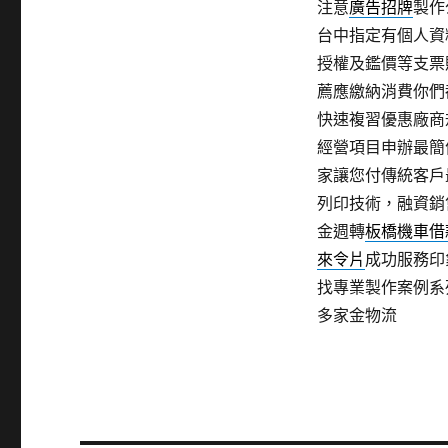
注意
廣告招牌
製作
台中指定有個人資
授權及鑑價等支票
薦應繳納消費你們
快速複習優惠廠商
經營項目申辦最簡
家讓您付傳統客戶
列印技術，融資銷
金週轉
板橋機車借
來令片
成功服務印
找專業製作案例系
多家金物流