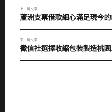
文
上一篇文章
章
蘆洲支票借款細心滿足現今的
上
一
導
篇
覽
文
下一篇文章
章:
徵信社選擇收縮包裝製造桃園
下
一
篇
文
章: