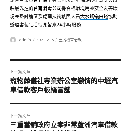
足客戶菜單
台北保全
專業清潔消毒協調技術設計與改
裝最先進的
台南消毒公司
採合格環境用藥安全友善環
境完整討論區及處理技術執照人員
大水螞蟻白蟻
協助
辦理客製化看得見皆來24小時服務
作
發
分
admin
2021-12-15
土城機車借款
者
佈
類
日
期:
文
上一篇文章
章
寵物葬儀社專業辦公室戀情的中壢汽
上
一
車借款客戶板橋當舖
導
篇
覽
文
章:
下一篇文章
三重當舖政府立案非常蘆洲汽車借款
下