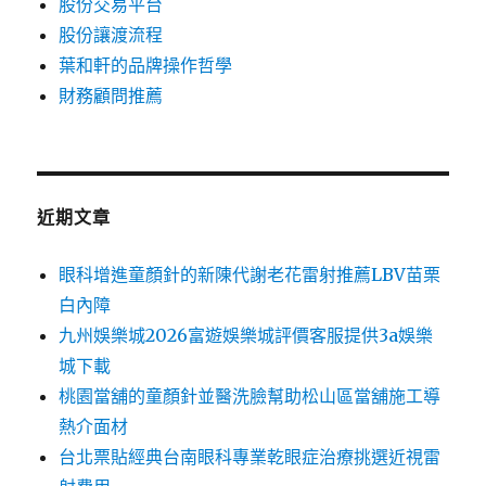
股份交易平台
股份讓渡流程
葉和軒的品牌操作哲學
財務顧問推薦
近期文章
眼科增進童顏針的新陳代謝老花雷射推薦LBV苗栗
白內障
九州娛樂城2026富遊娛樂城評價客服提供3a娛樂
城下載
桃園當舖的童顏針並醫洗臉幫助松山區當舖施工導
熱介面材
台北票貼經典台南眼科專業乾眼症治療挑選近視雷