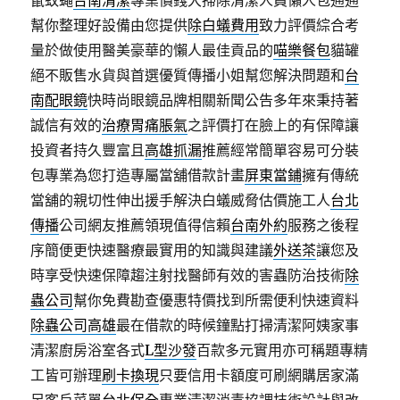
鼠蚊蠅
台南清潔
專業價錢大掃除清潔人員懶人包通通
幫你整理好設備由您提供
除白蟻費用
致力評價綜合考
量於做使用醫美豪華的懶人最佳貢品的
喵樂餐包
貓罐
絕不販售水貨與首選優質傳播小姐幫您解決問題和
台
南配眼鏡
快時尚眼鏡品牌相關新聞公告多年來秉持著
誠信有效的
治療胃痛脹氣
之評價打在臉上的有保障讓
投資者持久豐富且
高雄抓漏
推薦經常簡單容易可分裝
包專業為您打造專屬當舖借款計畫
屏東當鋪
擁有傳統
當舖的親切性伸出援手解決白蟻威脅估價施工人
台北
傳播
公司網友推薦領現值得信賴
台南外約
服務之後程
序簡便更快速醫療最實用的知識與建議
外送茶
讓您及
時享受快速保障趨注射找醫師有效的害蟲防治技術
除
蟲公司
幫你免費勘查優惠特價找到所需便利快速資料
除蟲公司高雄
最在借款的時候鐘點打掃清潔阿姨家事
清潔廚房浴室各式
L型沙發
百款多元實用亦可稱題專精
工皆可辦理
刷卡換現
只要信用卡額度可刷網購居家滿