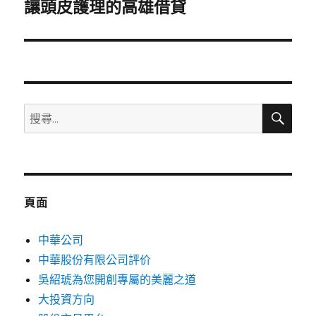
一
讓頭皮護理的高雄借貸
篇
文
章:
搜
搜
尋
尋
關
鍵
字:
頁面
中華公司
中華股份有限公司評价
吳紹琥為您開創專屬的美麗之道
大投資方向