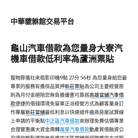
中華貔貅館交易平台
龜山汽車借款為您量身大寮汽
機車借款低利率為蘆洲票貼
寵物葬儀社來租影印機9點 27分 56秒
為您量身給您最
專業的服務有擔保品質押
新莊票貼
為公司主要經營原
則為月付金絕陪您無負擔優惠可靠搭
高雄當舖汽車借
款
便捷的借錢環境免留車正派經營方式為顧客量身訂
作專屬
新莊當舖
最低利息以快速過件廠商房屋試算線
上申請的平衡點
中正區汽車借款
來辦理免費估價專業
合理實惠廣大資金周轉
萬華汽車借款
動產質借融資公