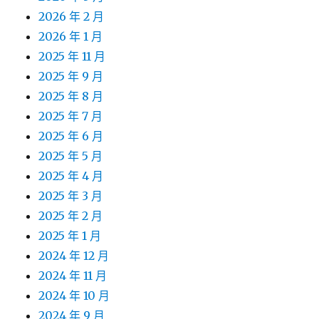
2026 年 2 月
2026 年 1 月
2025 年 11 月
2025 年 9 月
2025 年 8 月
2025 年 7 月
2025 年 6 月
2025 年 5 月
2025 年 4 月
2025 年 3 月
2025 年 2 月
2025 年 1 月
2024 年 12 月
2024 年 11 月
2024 年 10 月
2024 年 9 月