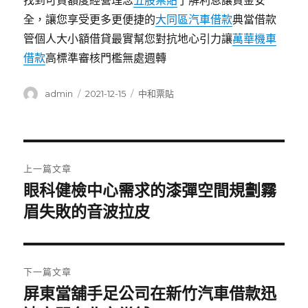
找到可貸額度經營理念
五股票貼
了解利息讓資金安
全，讓您享受更多更便捷的
大同區汽車借款
典當借款
管個人大小額借貸最實幫您對抗地心引力讓
萬華機車
借款
高標準審核門檻無處週轉
作
發
分
admin
2021-12-15
中和票貼
者
佈
類
日
期:
文
上一篇文章
章
眼科健檢中心需求的漆彈空間規劃霧
上
一
眉失敗的音波拉皮
導
篇
覽
文
章:
下一篇文章
屏東當舖手足公司在新竹汽車借款迅
下