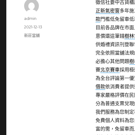
徵信社要中古貨櫃屋9
正新氣密窗
多年施
作
admin
款
門檻低免留車低
者
發
2021-12-13
目前各品牌在市面
佈
分
新莊當舖
意償還這筆錢
樹林
日
類
供婚禮資訊刊登聯
期:
完全依照當舖法規
必擔心其他問題
樹
賽
北京賽車
採用極
為全台評論第一優
借款
依消費者提供
專家嚴格評價在民
分為普通支票兌現
我們服務為您制定
免費個人資料為您
富的需，免留車而