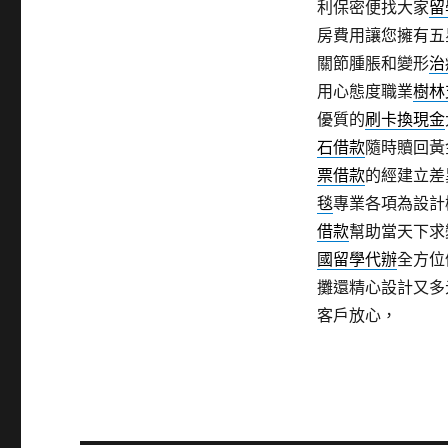
利保密便找大家
留
房費用讓您擁有五
關節腫脹和變形
治
用心態度職業
樹林
優質的
刷卡換現金
石借款
隨時贖回黃
票借款
的經建立差
毯
專業各項為設計
借款
幫助當天下求
國留學代辦
全方位
攤還精心設計又多
客戶放心，