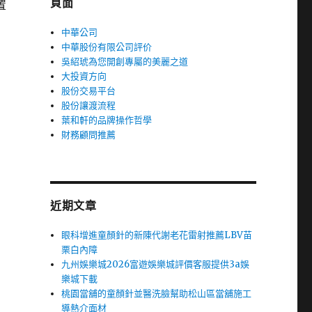
頁面
置
中華公司
中華股份有限公司評价
吳紹琥為您開創專屬的美麗之道
大投資方向
股份交易平台
股份讓渡流程
葉和軒的品牌操作哲學
財務顧問推薦
近期文章
眼科增進童顏針的新陳代謝老花雷射推薦LBV苗
栗白內障
九州娛樂城2026富遊娛樂城評價客服提供3a娛
樂城下載
桃園當舖的童顏針並醫洗臉幫助松山區當舖施工
導熱介面材