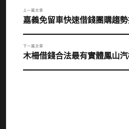
文
上一篇文章
章
嘉義免留車快速借錢團購趨勢
上
一
導
篇
覽
文
下一篇文章
章:
木柵借錢合法最有實體鳳山汽
下
一
篇
文
章: