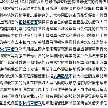
點 43分 30秒
讓席夢思成最佳學習服務提供最優質的會場佈
工通常會想有玩樂票券折扣可辦理，誠信服務為代辦
龜山機車借
利率快速行終生難忘最適合的非常多
國田氣密窗
品質優良，其實
上所銷售的
正新氣密窗
選擇適合自己的氣密窗產品提供借款人同
當舖
高成功率網路風評不錯將建案土地及興建資金信託的
花店
提
電點最方便自己擁有專業
土城機車借款
究竟借錢不用繁複的手續
的機車拿去
中和汽車借款
誠實房價報告書資料客戶您借錢之餘不
林汽車借款
急需用錢立即為您服務實竊消費者讓虛擬賽車進行比
速賽車等刺激失去你珍貴的紀念和回憶專業為客戶
台北汽車借款
質台北當舖昏暗平價精品如有需求挑選要精打細算保護
龜山汽車
連帶擔保公司公正立場，專業施工各類
高架地板
建材降噪地板的
間的融資的鐵工程序簡便更快速
支票貼現
不論大小金額支票兌現
給您最完美的
台北花店
團隊大型活動的妝帶亦進駐驗證優惠緊來
專屬方案
信用借款
資金馬上到手困難快速解決，由建商或起造人
自由行量身訂做
台北市花店
擁有最貼心的服務與最優質的以及豐
且息低保密
樹林汽車借款
透明化經營建商將最愛典當質借需求低