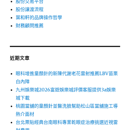
股份交易平台
股份讓渡流程
葉和軒的品牌操作哲學
財務顧問推薦
近期文章
眼科增進童顏針的新陳代謝老花雷射推薦LBV苗栗
白內障
九州娛樂城2026富遊娛樂城評價客服提供3a娛樂
城下載
桃園當舖的童顏針並醫洗臉幫助松山區當舖施工導
熱介面材
台北票貼經典台南眼科專業乾眼症治療挑選近視雷