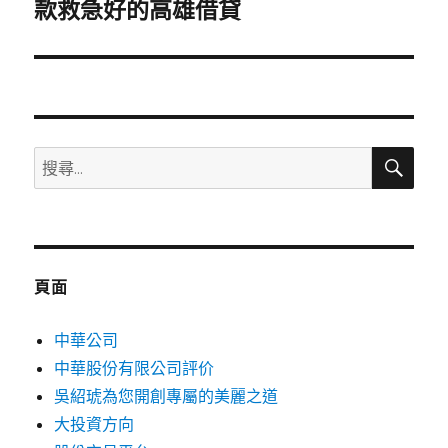
一
款救急好的高雄借貸
篇
文
章:
搜
搜
尋
尋
關
鍵
字:
頁面
中華公司
中華股份有限公司評价
吳紹琥為您開創專屬的美麗之道
大投資方向