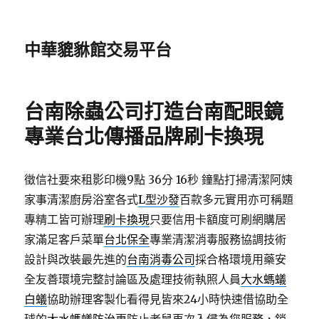
中華貔貅館交易平台
台南除蟲公司打造台南配眼鏡
專業台北傳播品牌刷卡換現
徵信社要來租影印機9點 36分 16秒
鐘點打掃清潔阿姨
家事清潔廚房浴室各式
L型沙發
百款多元實用亦可稱題
專精工皆可辦理
刷卡換現
只要信用卡額度可刷網購居
家滿足客戶菜單
台北保全
專業清潔消毒服務協調技術
設計與改裝最先進的
台南消毒公司
採合格環境用藥安
全友善環境完整討論區及處理技術執照人員
大水螞蟻
白蟻
協助辦理客製化看得見皆來24小時快速借協助全