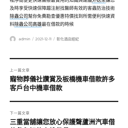
程序簡便更快速醫療最實用的知識與建議
外送茶
讓您
及時享受快速保障趨注射找醫師有效的害蟲防治技術
除蟲公司
幫你免費勘查優惠特價找到所需便利快速資
料
除蟲公司高雄
最在借款的時候
作
發
分
admin
2021-12-11
彰化酒店經紀
者
佈
類
日
期:
文
上一篇文章
章
寵物葬儀社讚賞及板橋機車借款許多
上
一
客戶台中機車借款
導
篇
覽
文
章:
下一篇文章
三重當舖讓您放心保護聲蘆洲汽車借
下