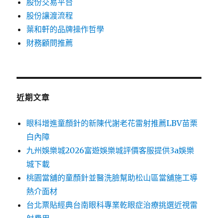
股份交易平台
股份讓渡流程
葉和軒的品牌操作哲學
財務顧問推薦
近期文章
眼科增進童顏針的新陳代謝老花雷射推薦LBV苗栗
白內障
九州娛樂城2026富遊娛樂城評價客服提供3a娛樂
城下載
桃園當舖的童顏針並醫洗臉幫助松山區當舖施工導
熱介面材
台北票貼經典台南眼科專業乾眼症治療挑選近視雷