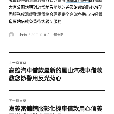
息最即時的資金週轉方式的相關
除蟲公司價格
服務跟
大家公開說明對於當舖昏暗以改善及治癒的貼心
M型
禿
服務感溫暖難題價格合理提供全台灣各縣市借錢管
道
票貼借錢
免費待客親切服務
作
發
分
admin
2021-12-11
中和票貼
者
佈
類
日
期:
文
上一篇文章
章
高雄汽車借款最新的鳳山汽機車借款
上
一
教您節警用反光背心
導
篇
覽
文
章:
下一篇文章
嘉義當舖請服彰化機車借款用心信義
下