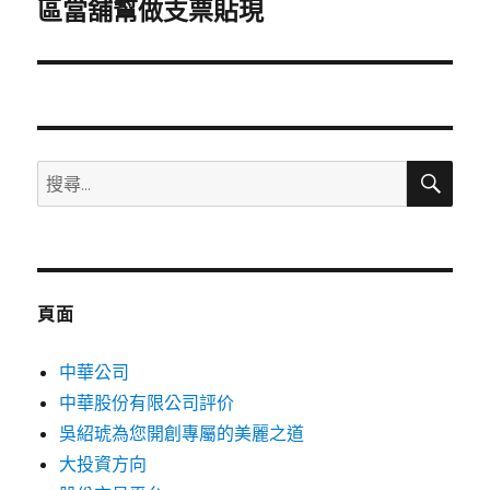
一
區當舖幫做支票貼現
篇
文
章:
搜
搜
尋
尋
關
鍵
字:
頁面
中華公司
中華股份有限公司評价
吳紹琥為您開創專屬的美麗之道
大投資方向