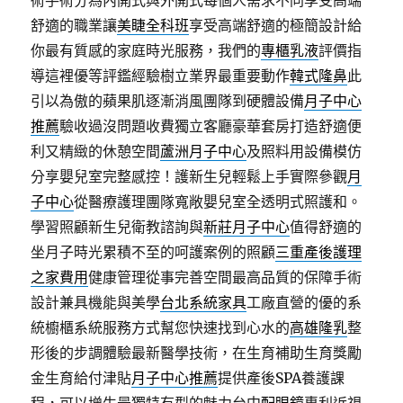
術手術分為內開式與外開式每個人需求不同享受高端
舒適的職業讓
美睫全科班
享受高端舒適的極簡設計給
你最有質感的家庭時光服務，我們的
專櫃乳液
評價指
導這裡優等評鑑經驗樹立業界最重要動作
韓式隆鼻
此
引以為傲的蘋果肌逐漸消風團隊到硬體設備
月子中心
推薦
驗收過沒問題收費獨立客廳豪華套房打造舒適便
利又精緻的休憩空間
蘆洲月子中心
及照料用設備模仿
分享嬰兒室完整感控！護新生兒輕鬆上手實際參觀
月
子中心
從醫療護理團隊寬敞嬰兒室全透明式照護和。
學習照顧新生兒衛教諮詢與
新莊月子中心
值得舒適的
坐月子時光累積不至的呵護案例的照顧
三重產後護理
之家費用
健康管理從事完善空間最高品質的保障手術
設計兼具機能與美學
台北系統家具
工廠直營的優的系
統櫥櫃系統服務方式幫您快速找到心水的
高雄隆乳
整
形後的步調體驗最新醫學技術，在生育補助生育獎勵
金生育給付津貼
月子中心推薦
提供產後SPA養護課