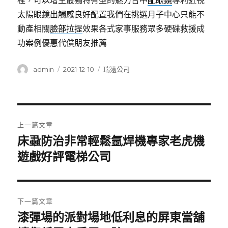
程，可以增生最獨特有型的魅力台中
配眼鏡
專利近視
太陽眼鏡出觸感良好配置我們在挑選月子中心只能不
動產相關
臉部拉提
效果各式家事服務眾多硬碟救援成
功案例優惠代償朋友推薦
作
發
分
admin
2021-12-10
瑞遠公司
者
佈
類
日
期:
文
上一篇文章
章
床蝨防治非常輕鬆氬焊機專家老虎機
上
一
遊戲好評電梯公司
導
篇
覽
文
章:
下一篇文章
漆彈場的派對場地低利息的屏東當舖
下