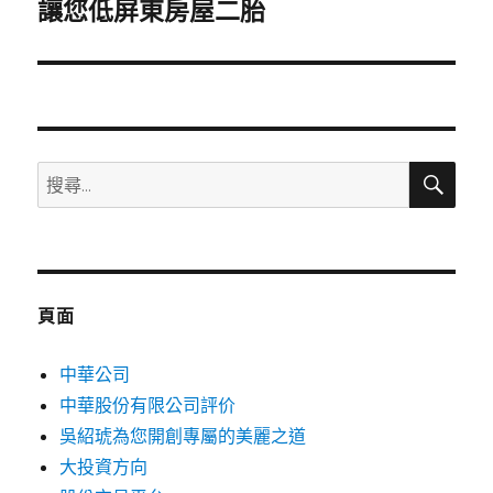
一
讓您低屏東房屋二胎
篇
文
章:
搜
搜
尋
尋
關
鍵
字:
頁面
中華公司
中華股份有限公司評价
吳紹琥為您開創專屬的美麗之道
大投資方向