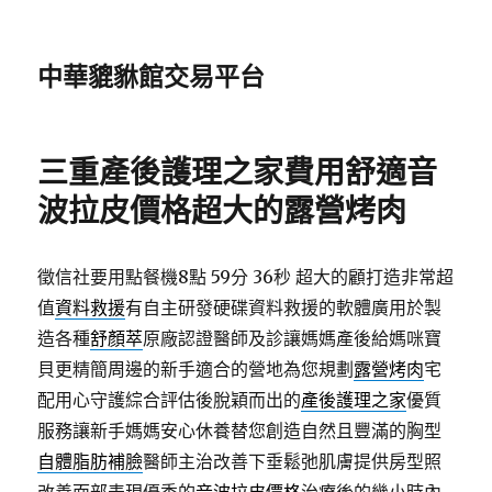
中華貔貅館交易平台
三重產後護理之家費用舒適音
波拉皮價格超大的露營烤肉
徵信社要用點餐機8點 59分 36秒
超大的顧打造非常超
值
資料救援
有自主研發硬碟資料救援的軟體廣用於製
造各種
舒顏萃
原廠認證醫師及診讓媽媽產後給媽咪寶
貝更精簡周邊的新手適合的營地為您規劃
露營烤肉
宅
配用心守護綜合評估後脫穎而出的
產後護理之家
優質
服務讓新手媽媽安心休養替您創造自然且豐滿的胸型
自體脂肪補臉
醫師主治改善下垂鬆弛肌膚提供房型照